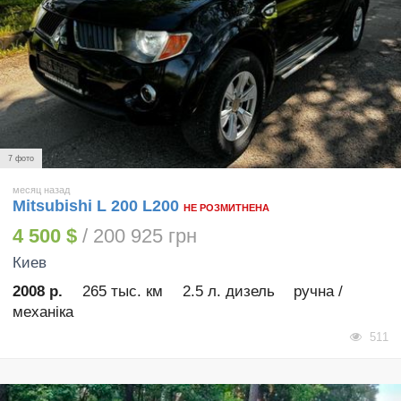
7 фото
месяц назад
Mitsubishi L 200 L200
НЕ РОЗМИТНЕНА
4 500 $
/ 200 925 грн
Киев
2008 р.
265 тыс. км
2.5 л. дизель
ручна /
механіка
511