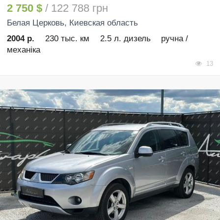
2 750 $
/ 122 788 грн
Белая Церковь
, Киевская область
2004 р.
230 тыс. км
2.5 л. дизель
ручна /
механіка
13