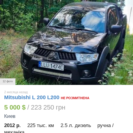
12 фото
2 месяца назад
Mitsubishi L 200 L200
НЕ РОЗМИТНЕНА
5 000 $
/ 223 250 грн
Киев
2012 р.
225 тыс. км
2.5 л. дизель
ручна /
механіка