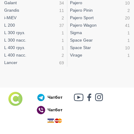
Galant
Pajero
34
10
Grandis
Pajero Pinin
11
2
i-MiEV
Pajero Sport
2
20
L 200
Pajero Wagon
37
41
L 300 груз.
Sigma
1
1
L 300 пасс.
Space Gear
1
1
L 400 груз.
Space Star
1
10
L 400 пасс.
Virage
2
1
Lancer
69
Чатбот
Чатбот
Російський воєнний корабель, іди нах..й!
🇷🇺 🚢 🖕 PS: Таки пішов 🎉