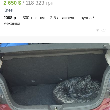
2 650 $
/ 118 323 грн
Киев
2008 р.
300 тыс. км
2.5 л. дизель
ручна /
механіка
614