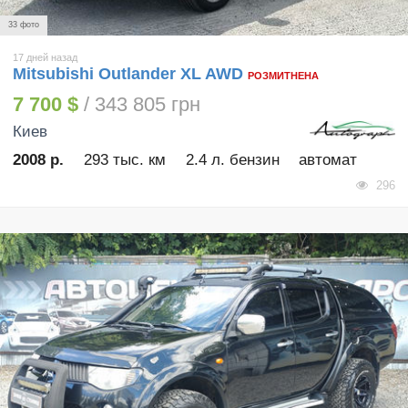
33 фото
17 дней назад
Mitsubishi Outlander XL AWD
РОЗМИТНЕНА
7 700 $
/ 343 805 грн
Киев
2008 р.
293 тыс. км
2.4 л. бензин
автомат
296