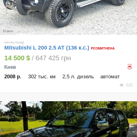
33 фото
месяц назад
Mitsubishi L 200 2.5 AT (136 к.с.)
РОЗМИТНЕНА
14 500 $
/ 647 425 грн
Киев
2008 р.
302 тыс. км
2,5 л. дизель
автомат
525