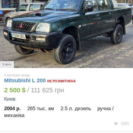
6 фото
6 месяцев назад
Mitsubishi L 200
НЕ РОЗМИТНЕНА
2 500 $
/ 111 625 грн
Киев
2004 р.
265 тыс. км
2.5 л. дизель
ручна /
механіка
1860