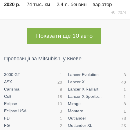
2020 р.
74 тыс. км
2.4 л. бензин
варіатор
2074
Показати ще 10 авто
Пропозиції за Mitsubishi у Киеве
3000 GT
Lancer Evolution
1
3
ASX
Lancer X
28
48
Carisma
Lancer X Ralliart
9
1
Colt
Lancer X Sportback
18
1
Eclipse
Mirage
10
8
Eclipse USA
Montero
3
1
FD
Outlander
1
78
FG
Outlander XL
2
23