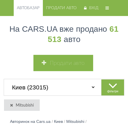
АВТОБАЗАР
ПРОДАТИ АВТО
ВХІД
На CARS.UA вже продано
61
513
авто
Продати авто
фільтри
Mitsubishi
Авторинок на Cars.ua
/
Киев
/
Mitsubishi
/