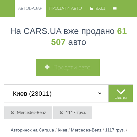
АВТОБАЗАР
ПРОДАТИ АВТО
ВХІД
На CARS.UA вже продано
61
507
авто
Продати авто
фільтри
Mercedes-Benz
1117 груз.
Авторинок на Cars.ua
/
Киев
/
Mercedes-Benz
/
1117 груз.
/