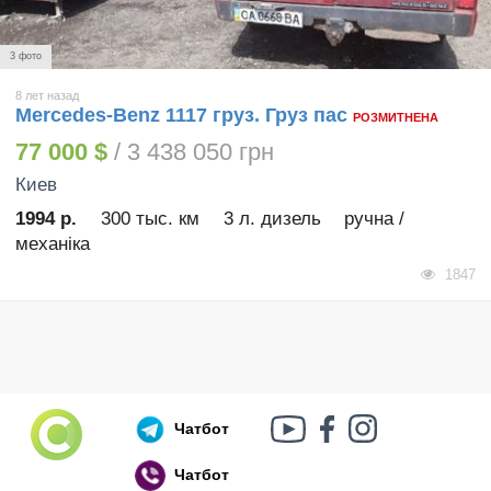
3 фото
8 лет назад
Mercedes-Benz 1117 груз. Груз пас
РОЗМИТНЕНА
77 000 $
/ 3 438 050 грн
Киев
1994 р.
300 тыс. км
3 л. дизель
ручна /
механіка
1847
Чатбот
Чатбот