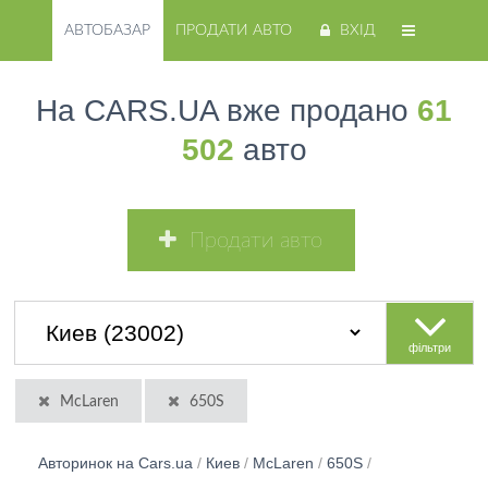
АВТОБАЗАР
ПРОДАТИ АВТО
ВХІД
На CARS.UA вже продано
61
502
авто
Продати авто
фільтри
McLaren
650S
Авторинок на Cars.ua
/
Киев
/
McLaren
/
650S
/