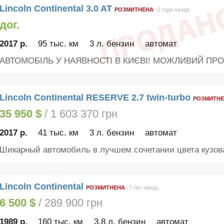
Lincoln Continental 3.0 AT
РОЗМИТНЕНА
2 года назад
дог.
2017 р.
95 тыс. км
3 л. бензин
автомат
АВТОМОБІЛЬ У НАЯВНОСТІ В КИЄВІ! МОЖЛИВИЙ ПРОД
Lincoln Continental RESERVE 2.7 twin-turbo
РОЗМИТНЕ
35 950 $
/ 1 603 370 грн
2017 р.
41 тыс. км
3 л. бензин
автомат
Шикарный автомобиль в лучшем сочетании цвета кузова
Lincoln Continental
РОЗМИТНЕНА
7 лет назад
6 500 $
/ 289 900 грн
1989 р.
160 тыс. км
3.8 л. бензин
автомат