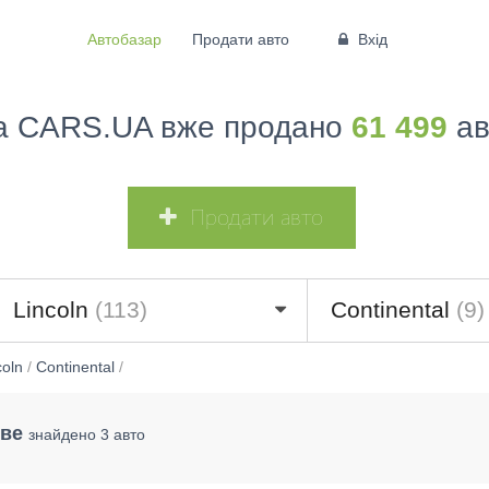
Автобазар
Продати авто
Вхід
а CARS.UA вже продано
61 499
ав
Продати авто
Lincoln
(113)
Continental
(9)
coln
/
Continental
/
еве
знайдено 3 авто