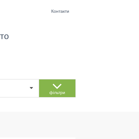
Контакти
то
фільтри