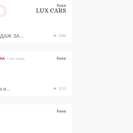
Киев
АЖ ЗА...
3396
Киев
НА
5 лет назад
 и...
5210
Киев