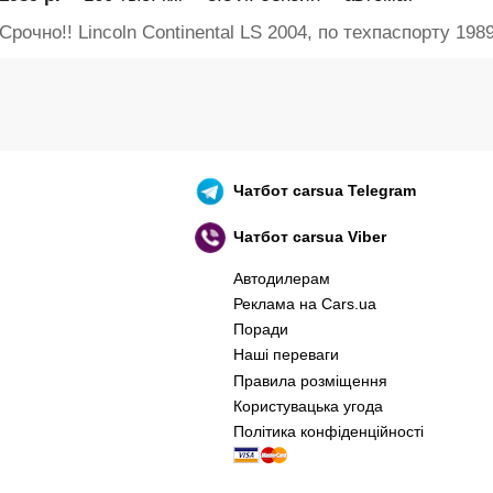
Срочно!! Lincoln Continental LS 2004, по техпаспорту 1989
Чатбот
carsua Telegram
Чатбот
carsua Viber
Автодилерам
Реклама на Cars.ua
Поради
Наші переваги
Правила розміщення
Користувацька угода
Політика конфіденційності
оєнний корабель, іди нах..й! 🇷🇺 🚢 🖕 PS: 