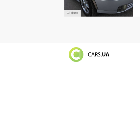
14 фото
Російський в