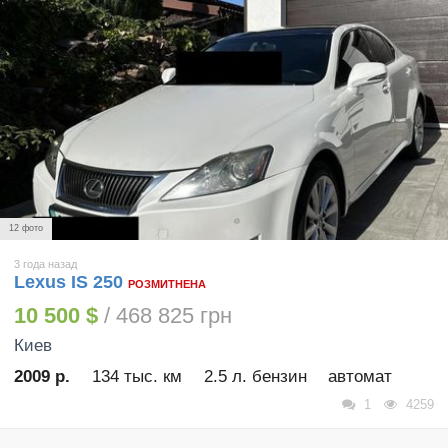
12 фото
3 года назад
Lexus IS 250
РОЗМИТНЕНА
10 500 $
/ 468 825 грн
Киев
2009 р.
134 тыс. км
2.5 л. бензин
автомат
1
4259