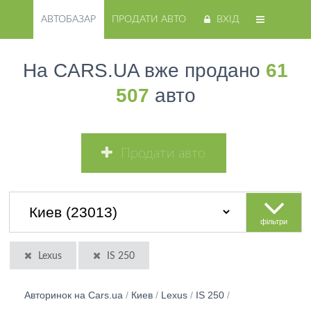
АВТОБАЗАР
ПРОДАТИ АВТО
ВХІД
На CARS.UA вже продано
61
507
авто
Продати авто
фільтри
Lexus
IS 250
Авторинок на Cars.ua
/
Киев
/
Lexus
/
IS 250
/