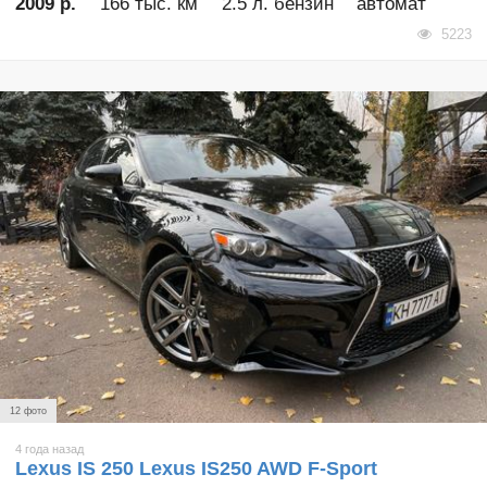
2009 р.
166 тыс. км
2.5 л. бензин
автомат
5223
12 фото
4 года назад
Lexus IS 250 Lexus IS250 AWD F-Sport