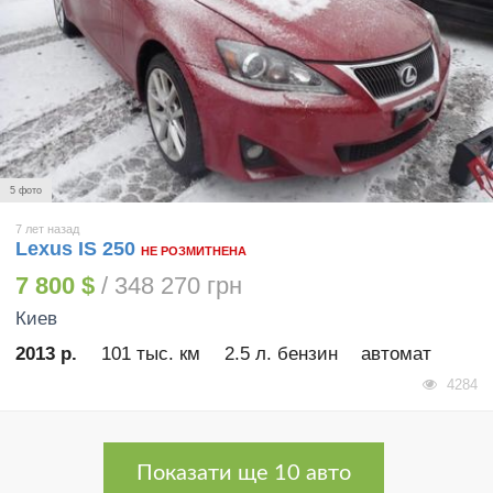
5 фото
7 лет назад
Lexus IS 250
НЕ РОЗМИТНЕНА
7 800 $
/ 348 270 грн
Киев
2013 р.
101 тыс. км
2.5 л. бензин
автомат
4284
Показати ще 10 авто