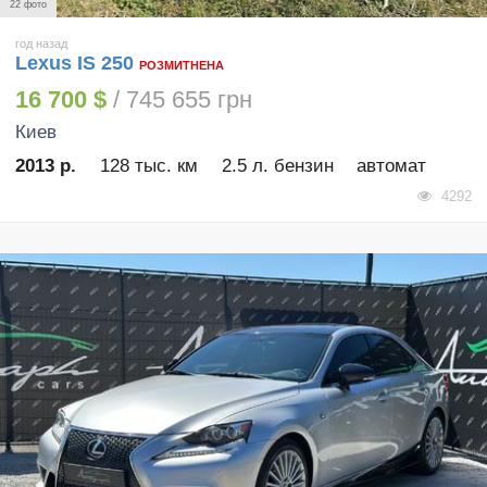
22 фото
год назад
Lexus IS 250
РОЗМИТНЕНА
16 700 $
/ 745 655 грн
Киев
2013 р.
128 тыс. км
2.5 л. бензин
автомат
4292