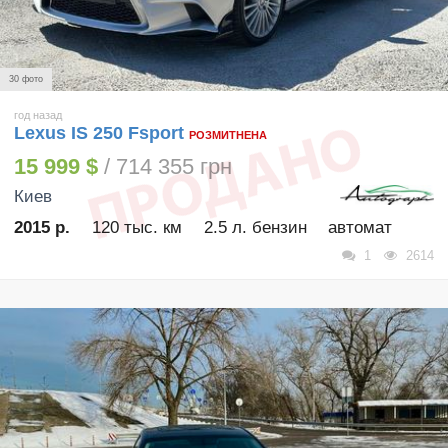
30 фото
год назад
Lexus IS 250 Fsport
РОЗМИТНЕНА
15 999 $
/ 714 355 грн
Киев
2015 р.
120 тыс. км
2.5 л. бензин
автомат
1
2614