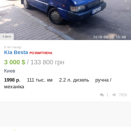
4 фото
8 лет назад
Kia Besta
РОЗМИТНЕНА
3 000 $
/ 133 800 грн
Киев
1998 р.
111 тыс. км
2.2 л. дизель
ручна /
механіка
1
7859