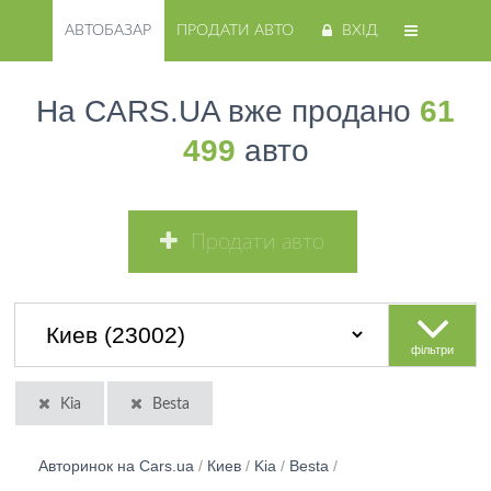
АВТОБАЗАР
ПРОДАТИ АВТО
ВХІД
На CARS.UA вже продано
61
499
авто
Продати авто
фільтри
Kia
Besta
Авторинок на Cars.ua
/
Киев
/
Kia
/
Besta
/