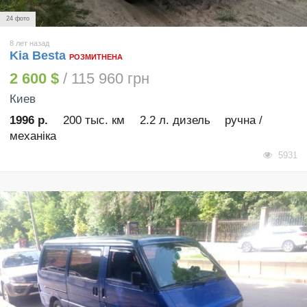
24 фото
8 лет назад
Kia Besta
РОЗМИТНЕНА
2 600 $
/ 115 960 грн
Киев
1996 р.
200 тыс. км
2.2 л. дизель
ручна /
механіка
5931