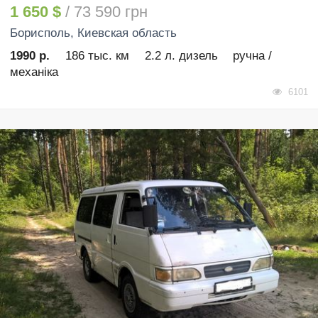
1 650 $
/ 73 590 грн
Борисполь
, Киевская область
1990 р.
186 тыс. км
2.2 л. дизель
ручна /
механіка
6101