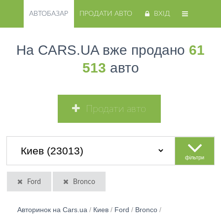
АВТОБАЗАР
ПРОДАТИ АВТО
ВХІД
На CARS.UA вже продано
61
513
авто
Продати авто
фільтри
Ford
Bronco
Авторинок на Cars.ua
/
Киев
/
Ford
/
Bronco
/