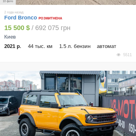
10 фото
2 года назад
Ford Bronco
РОЗМИТНЕНА
15 500 $
/ 692 075 грн
Киев
2021 р.
44 тыс. км
1.5 л. бензин
автомат
5511