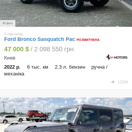
40 фото
3 года назад
Ford Bronco Sasquatch Pac
РОЗМИТНЕНА
47 000 $
/ 2 098 550 грн
Киев
2022 р.
6 тыс. км
2.3 л. бензин
ручна /
механіка
12269