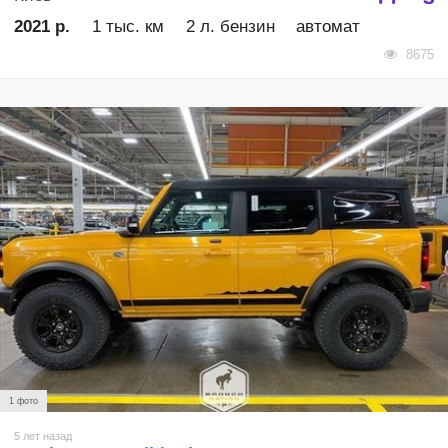
2021 р.
1 тыс. км
2 л. бензин
автомат
8675
1 фото
5 лет назад