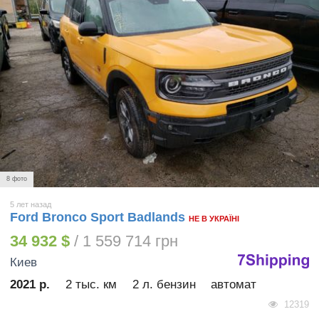
8 фото
5 лет назад
Ford Bronco Sport Badlands
НЕ В УКРАЇНІ
34 932 $
/ 1 559 714 грн
Киев
2021 р.
2 тыс. км
2 л. бензин
автомат
12319