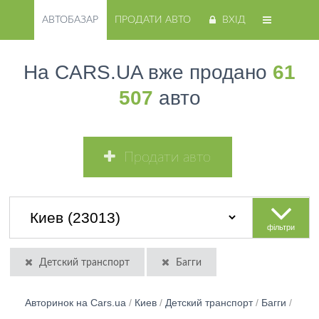
АВТОБАЗАР
ПРОДАТИ АВТО
ВХІД
На CARS.UA вже продано
61
507
авто
Продати авто
фільтри
Детский транспорт
Багги
Авторинок на Cars.ua
/
Киев
/
Детский транспорт
/
Багги
/