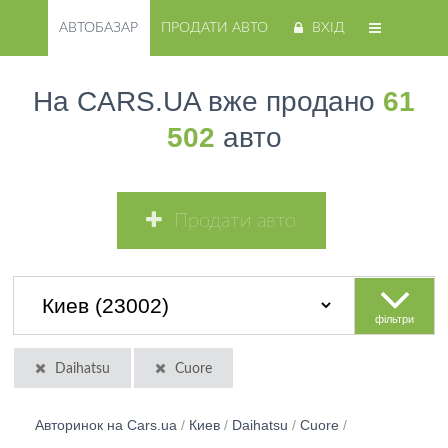
АВТОБАЗАР
ПРОДАТИ АВТО
ВХІД
На CARS.UA вже продано
61
502
авто
Продати авто
фільтри
Daihatsu
Cuore
Авторинок на Cars.ua
/
Киев
/
Daihatsu
/
Cuore
/