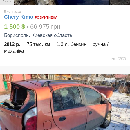
7 фото
5 лет назад
Chery Kimo
РОЗМИТНЕНА
1 500 $
/ 66 975 грн
Борисполь
, Киевская область
2012 р.
75 тыс. км
1.3 л. бензин
ручна /
механіка
6869