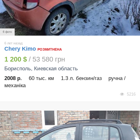
6 фото
6 лет назад
Chery Kimo
РОЗМИТНЕНА
1 200 $
/ 53 580 грн
Борисполь
, Киевская область
2008 р.
60 тыс. км
1.3 л. бензин/газ
ручна /
механіка
5216