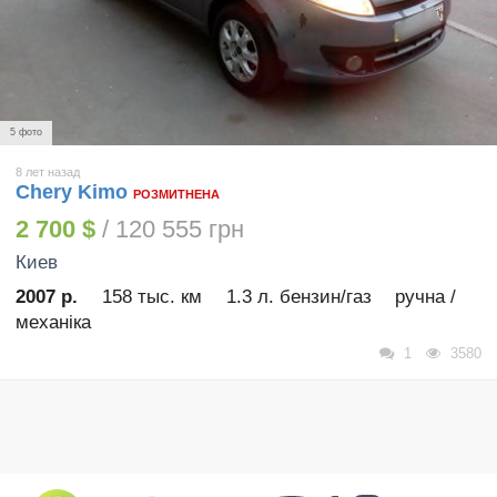
5 фото
8 лет назад
Chery Kimo
РОЗМИТНЕНА
2 700 $
/ 120 555 грн
Киев
2007 р.
158 тыс. км
1.3 л. бензин/газ
ручна /
механіка
1
3580