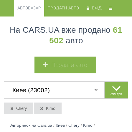
АВТОБАЗАР
ПРОДАТИ АВТО
ВХІД
На CARS.UA вже продано
61
502
авто
Продати авто
фільтри
Chery
Kimo
Авторинок на Cars.ua
/
Киев
/
Chery
/
Kimo
/