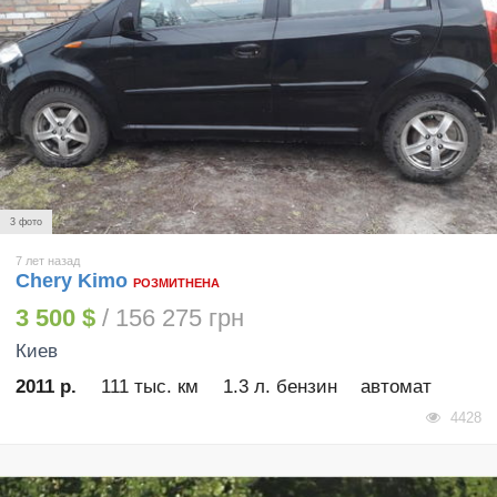
3 фото
7 лет назад
Chery Kimo
РОЗМИТНЕНА
3 500 $
/ 156 275 грн
Киев
2011 р.
111 тыс. км
1.3 л. бензин
автомат
4428