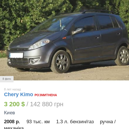
8 фото
8 лет назад
Chery Kimo
РОЗМИТНЕНА
3 200 $
/ 142 880 грн
Киев
2008 р.
93 тыс. км
1.3 л. бензин/газ
ручна /
механіка