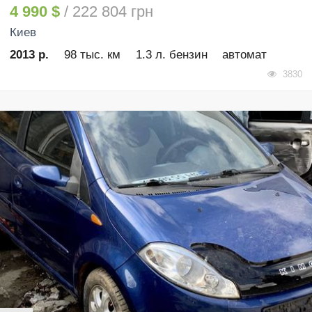
4 990 $
/ 222 804 грн
Киев
2013 р.
98 тыс. км
1.3 л. бензин
автомат
3830