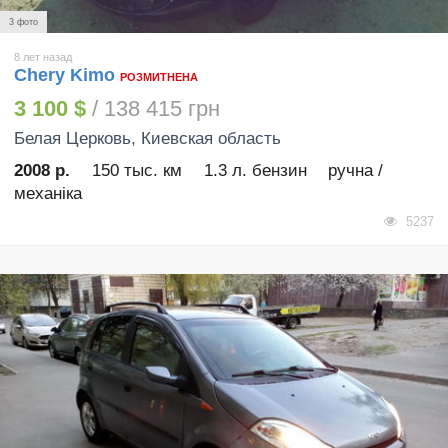
3 фото
8 лет назад
Chery Kimo
РОЗМИТНЕНА
3 100 $
/ 138 415 грн
Белая Церковь
, Киевская область
2008 р.
150 тыс. км
1.3 л. бензин
ручна /
механіка
5237