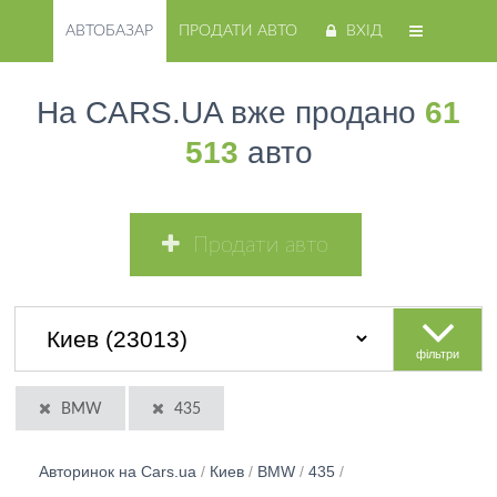
АВТОБАЗАР
ПРОДАТИ АВТО
ВХІД
На CARS.UA вже продано
61
513
авто
Продати авто
фільтри
BMW
435
Авторинок на Cars.ua
/
Киев
/
BMW
/
435
/