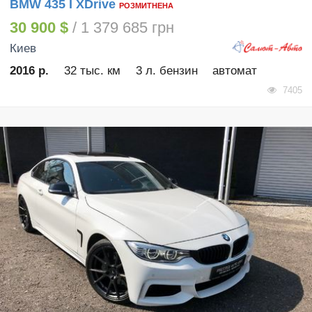
BMW 435 I XDrive
РОЗМИТНЕНА
30 900 $
/ 1 379 685 грн
Киев
2016 р.
32 тыс. км
3 л. бензин
автомат
7405