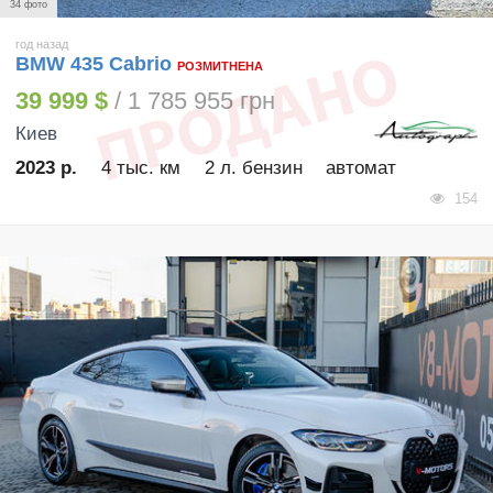
34 фото
год назад
BMW 435 Cabrio
РОЗМИТНЕНА
39 999 $
/ 1 785 955 грн
Киев
2023 р.
4 тыс. км
2 л. бензин
автомат
154