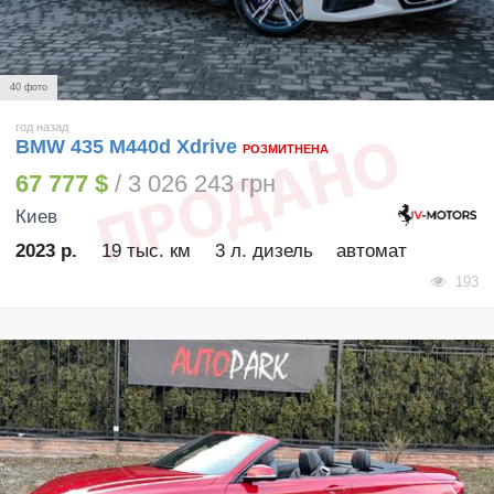
40 фото
год назад
BMW 435 М440d Xdrive
РОЗМИТНЕНА
67 777 $
/ 3 026 243 грн
Киев
2023 р.
19 тыс. км
3 л. дизель
автомат
193