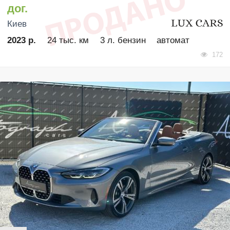
дог.
Киев
2023 р.
24 тыс. км
3 л. бензин
автомат
172