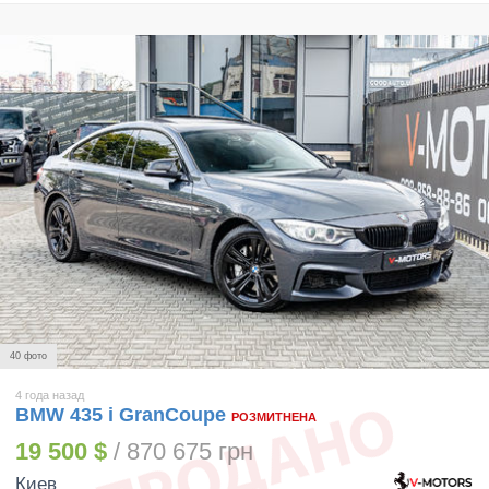
40 фото
4 года назад
BMW 435 i GranCoupe
РОЗМИТНЕНА
19 500 $
/ 870 675 грн
Киев