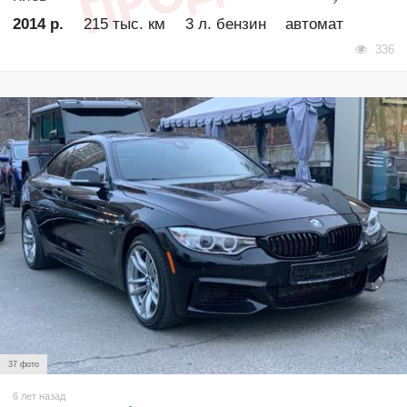
2014 р.
215 тыс. км
3 л. бензин
автомат
336
37 фото
6 лет назад