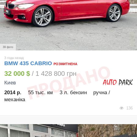
39 фото
3 года назад
BMW 435 CABRIO
РОЗМИТНЕНА
32 000 $
/ 1 428 800 грн
Киев
2014 р.
55 тыс. км
3 л. бензин
ручна /
механіка
136