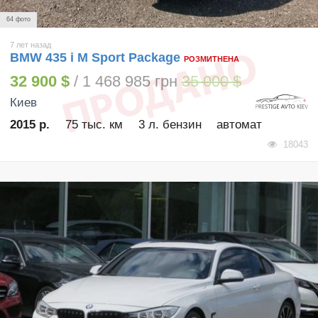
64 фото
7 лет назад
BMW 435 i M Sport Package
РОЗМИТНЕНА
32 900 $
/ 1 468 985 грн
35 000 $
Киев
2015 р.
75 тыс. км
3 л. бензин
автомат
18043