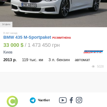
14 фото
8 лет назад
BMW 435 M-Sportpaket
РОЗМИТНЕНА
33 000 $
/ 1 473 450 грн
Киев
2013 р.
119 тыс. км
3 л. бензин
автомат
5028
Чатбот