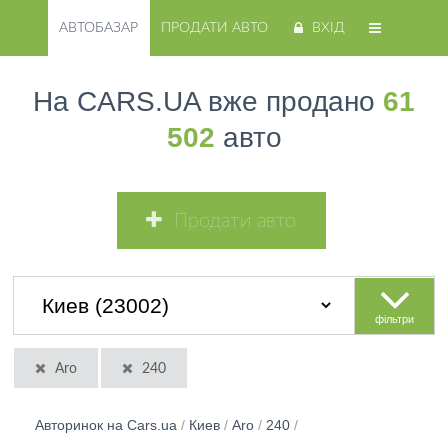
АВТОБАЗАР
ПРОДАТИ АВТО
ВХІД
На CARS.UA вже продано
61
502
авто
Продати авто
фільтри
Aro
240
Авторинок на Cars.ua
/
Киев
/
Aro
/
240
/