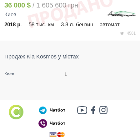
36 000 $
/ 1 605 600 грн
Киев
2018 р.
58 тыс. км
3.8 л. бензин
автомат
4581
Продаж Kia Kosmos у містах
Киев
1
Чатбот
Чатбот
Російський воєнний корабель, іди нах..й!
🇷🇺 🚢 🖕 PS: Таки пішов 🎉