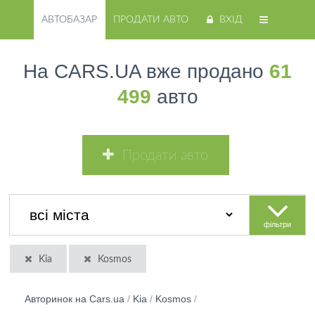
АВТОБАЗАР
ПРОДАТИ АВТО
ВХІД
На CARS.UA вже продано
61
499
авто
Продати авто
фільтри
Kia
Kosmos
Авторинок на Cars.ua
/
Kia
/
Kosmos
/