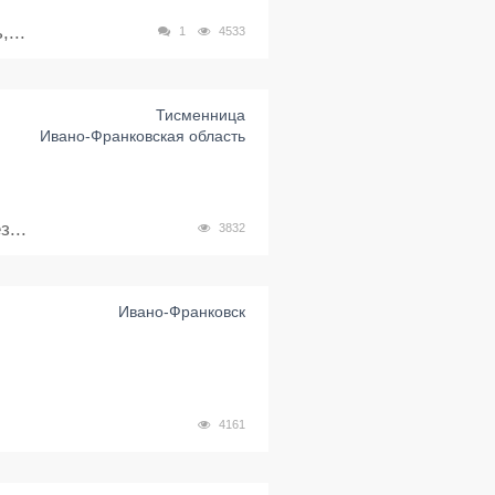
...
1
4533
Тисменница
Ивано-Франковская область
...
3832
Ивано-Франковск
4161