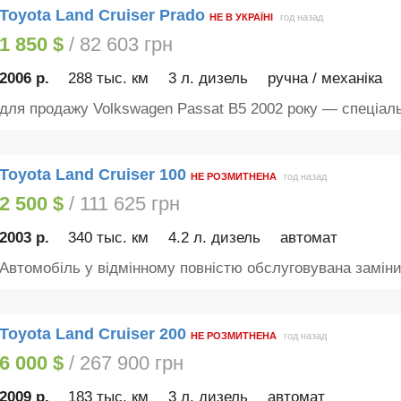
Toyota Land Cruiser Prado
НЕ В УКРАЇНІ
год назад
1 850 $
/ 82 603 грн
2006 р.
288 тыс. км
3 л. дизель
ручна / механіка
для продажу Volkswagen Passat B5 2002 року — спеціаль
Toyota Land Cruiser 100
НЕ РОЗМИТНЕНА
год назад
2 500 $
/ 111 625 грн
2003 р.
340 тыс. км
4.2 л. дизель
автомат
Автомобіль у відмінному повністю обслуговувана заміни
Toyota Land Cruiser 200
НЕ РОЗМИТНЕНА
год назад
6 000 $
/ 267 900 грн
2009 р.
183 тыс. км
3 л. дизель
автомат