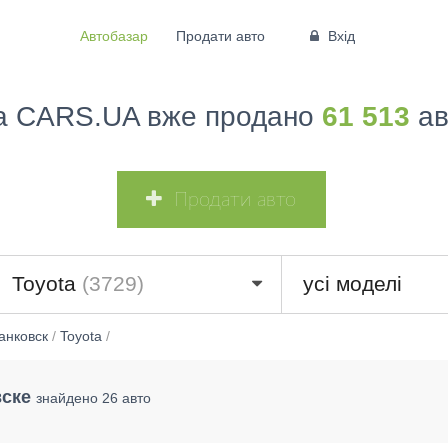
Автобазар
Продати авто
Вхід
а CARS.UA вже продано
61 513
ав
Продати авто
8)
Toyota
(3729)
усі моделі
анковск
/
Toyota
/
вске
знайдено 26 авто