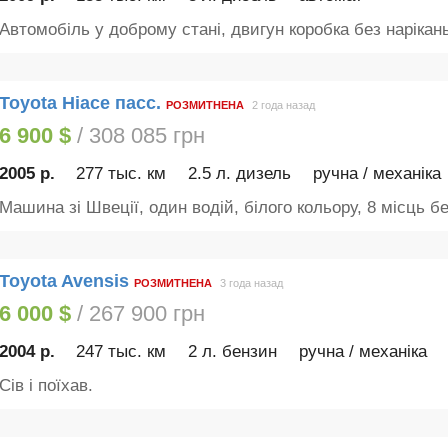
Автомобіль у доброму стані, двигун коробка без нарікань,
Toyota Hiace пасс.
РОЗМИТНЕНА
2 года назад
6 900 $
/ 308 085 грн
2005 р.
277 тыс. км
2.5 л. дизель
ручна / механіка
Машина зі Швеції, один водій, білого кольору, 8 місць без
Toyota Avensis
РОЗМИТНЕНА
3 года назад
6 000 $
/ 267 900 грн
2004 р.
247 тыс. км
2 л. бензин
ручна / механіка
Сів і поїхав.