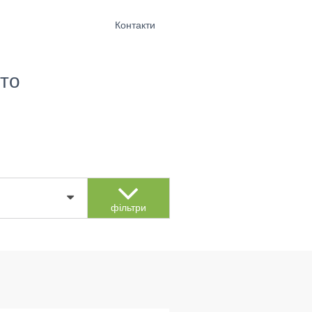
Контакти
то
фільтри