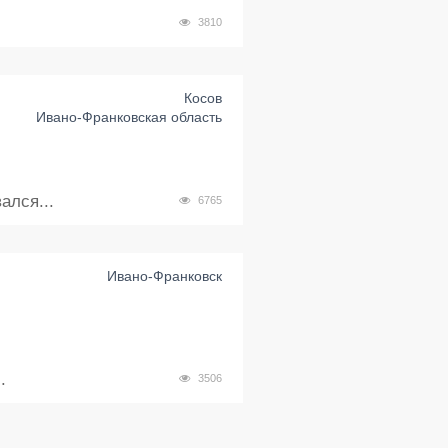
3810
Косов
Ивано-Франковская область
ался...
6765
Ивано-Франковск
.
3506