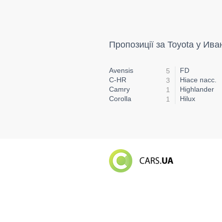
Пропозиції за Toyota у Ив
Avensis
FD
5
C-HR
Hiace пасс.
3
Camry
Highlander
1
Corolla
Hilux
1