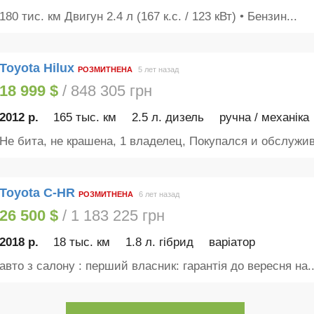
180 тис. км Двигун 2.4 л (167 к.с. / 123 кВт) • Бензин...
Toyota Hilux
РОЗМИТНЕНА
5 лет назад
18 999 $
/ 848 305 грн
2012 р.
165 тыс. км
2.5 л. дизель
ручна / механіка
Не бита, не крашена, 1 владелец, Покупался и обслужив
Toyota C-HR
РОЗМИТНЕНА
6 лет назад
26 500 $
/ 1 183 225 грн
2018 р.
18 тыс. км
1.8 л. гібрид
варіатор
авто з салону : перший власник: гарантія до вересня на..