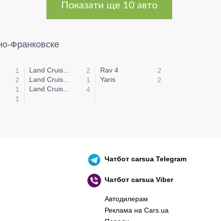
Показати ще 10 авто
ано-Франковске
Land Cruiser 100
Rav 4
1
2
2
Land Cruiser 200
Yaris
2
1
2
Land Cruiser Prado
1
4
1
Чатбот
carsua Telegram
Чатбот
carsua Viber
Автодилерам
Реклама на Cars.ua