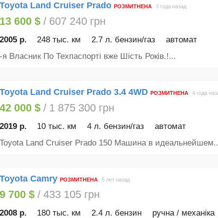
Toyota Land Cruiser Prado
РОЗМИТНЕНА
3 года назад
13 600 $
/ 607 240 грн
2005 р.
248 тыс. км
2.7 л. бензин/газ
автомат
-я Власник По Техпаспорті вже Шість Років.!...
Toyota Land Cruiser Prado 3.4 4WD
РОЗМИТНЕНА
4 года наз
42 000 $
/ 1 875 300 грн
2019 р.
10 тыс. км
4 л. бензин/газ
автомат
Toyota Land Cruiser Prado 150 Машина в идеальнейшем..
Toyota Camry
РОЗМИТНЕНА
5 лет назад
9 700 $
/ 433 105 грн
2008 р.
180 тыс. км
2.4 л. бензин
ручна / механіка