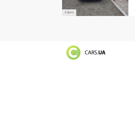
4 фото
Російський в