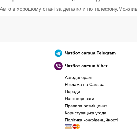
Авто в хорошому стані за деталяли по телефону.Можлив
Чатбот
carsua Telegram
Чатбот
carsua Viber
Автодилерам
Реклама на Cars.ua
Поради
Наші переваги
Правила розміщення
Користувацька угода
Політика конфіденційності
оєнний корабель, іди нах..й! 🇷🇺 🚢 🖕 PS: 