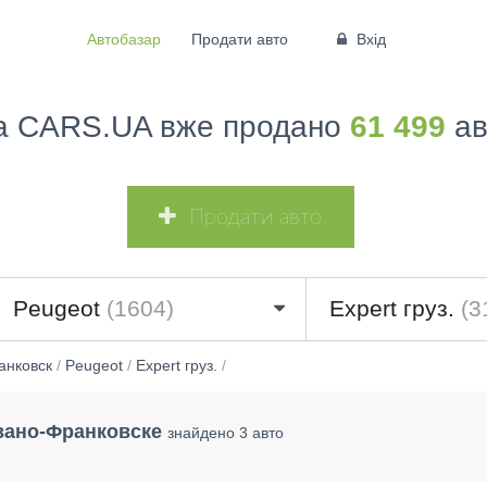
Автобазар
Продати авто
Вхід
а CARS.UA вже продано
61 499
ав
Продати авто
6)
Peugeot
(1604)
Expert груз.
(3
анковск
/
Peugeot
/
Expert груз.
/
Ивано-Франковске
знайдено 3 авто