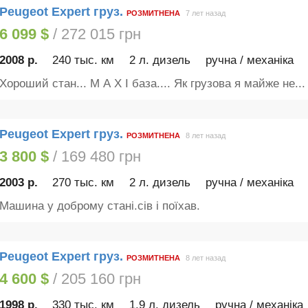
Peugeot Expert груз.
РОЗМИТНЕНА
7 лет назад
6 099 $
/ 272 015 грн
2008 р.
240 тыс. км
2 л. дизель
ручна / механіка
Хороший стан... М А Х І база.... Як грузова я майже не...
Peugeot Expert груз.
РОЗМИТНЕНА
8 лет назад
3 800 $
/ 169 480 грн
2003 р.
270 тыс. км
2 л. дизель
ручна / механіка
Машина у доброму стані.сів і поїхав.
Peugeot Expert груз.
РОЗМИТНЕНА
8 лет назад
4 600 $
/ 205 160 грн
1998 р.
330 тыс. км
1.9 л. дизель
ручна / механіка