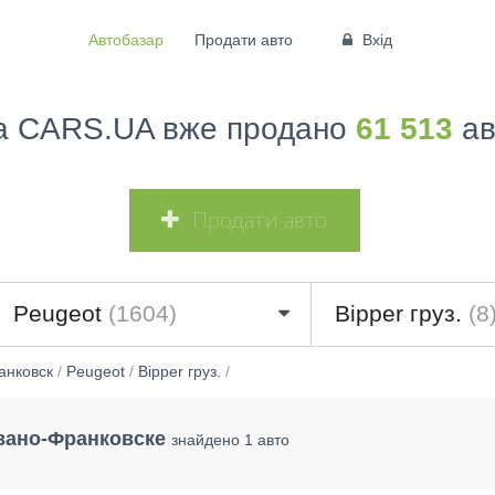
Автобазар
Продати авто
Вхід
а CARS.UA вже продано
61 513
ав
Продати авто
8)
Peugeot
(1604)
Bipper груз.
(8
анковск
/
Peugeot
/
Bipper груз.
/
Ивано-Франковске
знайдено 1 авто