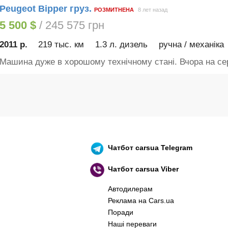
Peugeot Bipper груз.
РОЗМИТНЕНА
8 лет назад
5 500 $
/ 245 575 грн
2011 р.
219 тыс. км
1.3 л. дизель
ручна / механіка
Машина дуже в хорошому технічному стані. Вчора на серв
Чатбот
carsua Telegram
Чатбот
carsua Viber
Автодилерам
Реклама на Cars.ua
Поради
Наші переваги