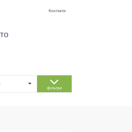
Контакти
то
)
фільтри