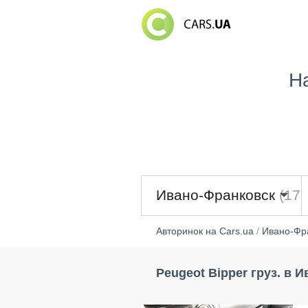
Н
Ивано-Франковск
(176
Авторинок на Cars.ua
/
Ивано-Фр
Peugeot Bipper груз. в 