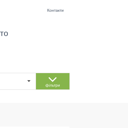
Контакти
то
фільтри