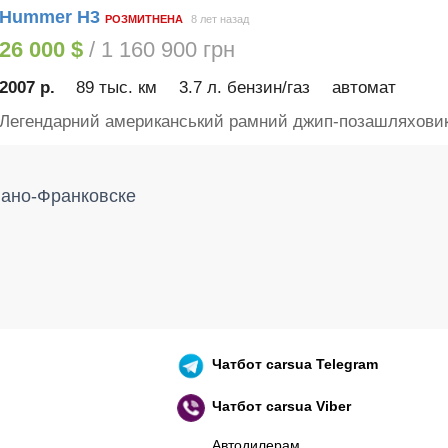
Hummer H3
РОЗМИТНЕНА
8 лет назад
26 000 $
/ 1 160 900 грн
2007 р.
89 тыс. км
3.7 л. бензин/газ
автомат
Легендарний американський рамний джип-позашляховик 
вано-Франковске
Чатбот
carsua Telegram
Чатбот
carsua Viber
Автодилерам