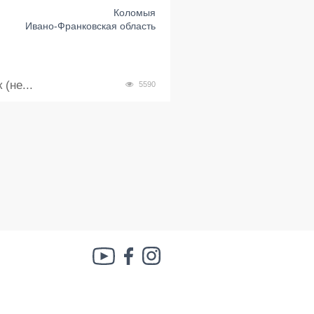
Коломыя
Ивано-Франковская область
(не...
5590