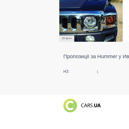
28 фото
Пропозиції за Hummer у И
H3
1