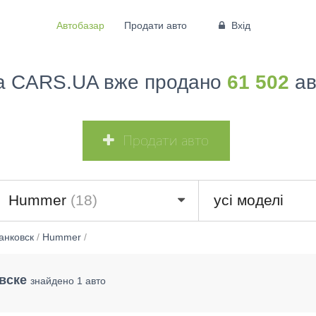
Автобазар
Продати авто
Вхід
а CARS.UA вже продано
61 502
ав
Продати авто
6)
Hummer
(18)
усі моделі
анковск
/
Hummer
/
вске
знайдено 1 авто