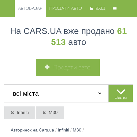
АВТОБАЗАР
ПРОДАТИ АВТО
ВХІД
На CARS.UA вже продано
61
513
авто
Продати авто
фільтри
Infiniti
M30
Авторинок на Cars.ua
/
Infiniti
/
M30
/