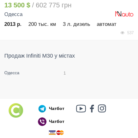
13 500 $
/ 602 775 грн
Одесса
2013 р.
200 тыс. км
3 л. дизель
автомат
537
Продаж Infiniti M30 у містах
Одесса
1
Чатбот
Чатбот
Російський воєнний корабель, іди нах..й!
🇷🇺 🚢 🖕 PS: Таки пішов 🎉