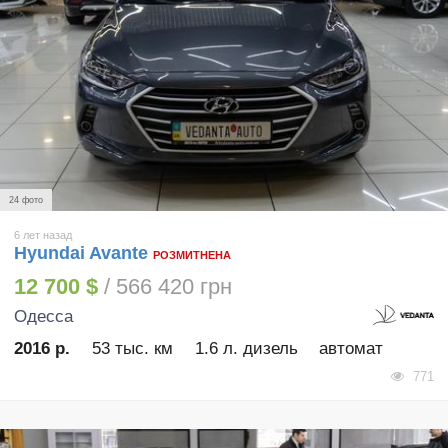
24 фото
6 лет назад
Hyundai Avante
РОЗМИТНЕНА
12 700 $
/ 566 420 грн
Одесса
2016 р.
53 тыс. км
1.6 л. дизель
автомат
771