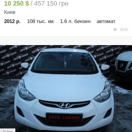
10 250 $
/ 457 150 грн
Киев
2012 р.
108 тыс. км
1.6 л. бензин
автомат
3645
15 фото