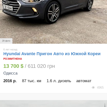
29 фото
6 лет назад
Hyundai Avante Пригон Авто из Южной Кореи
РОЗМИТНЕНА
13 700 $
/ 611 020 грн
Одесса
2016 р.
87 тыс. км
1.6 л. дизель
автомат
4965