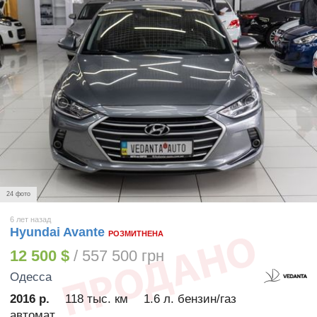
24 фото
6 лет назад
Hyundai Avante
РОЗМИТНЕНА
12 500 $
/ 557 500 грн
Одесса
2016 р.
118 тыс. км
1.6 л. бензин/газ
автомат