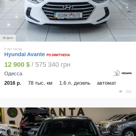
26 фото
5 лет назад
Hyundai Avante
РОЗМИТНЕНА
12 900 $
/ 575 340 грн
Одесса
2016 р.
78 тыс. км
1.6 л. дизель
автомат
261