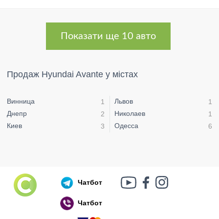
Показати ще 10 авто
Продаж Hyundai Avante у містах
Винница
Львов
1
1
Днепр
Николаев
2
1
Киев
Одесса
3
6
Чатбот
Чатбот
Російський воєнний корабель, іди нах..й!