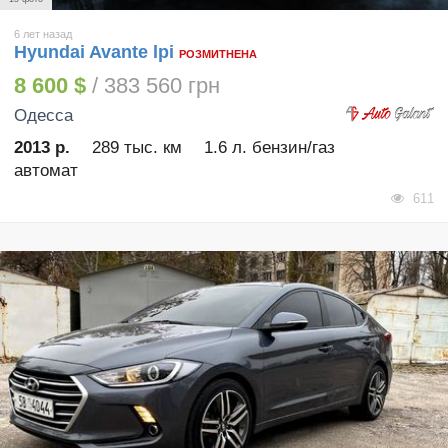
6 лет назад
Hyundai Avante lpi
РОЗМИТНЕНА
8 600 $
/ 383 560 грн
Одесса
2013 р.
289 тыс. км
1.6 л. бензин/газ
автомат
611