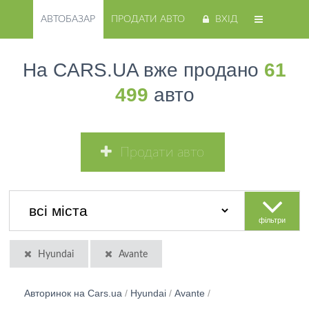
АВТОБАЗАР
ПРОДАТИ АВТО
ВХІД
На CARS.UA вже продано
61
499
авто
Продати авто
фільтри
Hyundai
Avante
Авторинок на Cars.ua
/
Hyundai
/
Avante
/