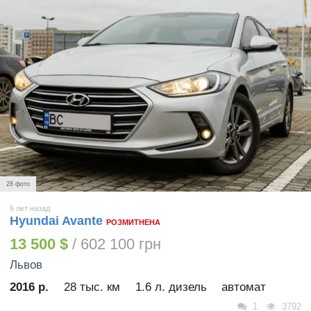
28 фото
6 лет назад
Hyundai Avante
РОЗМИТНЕНА
13 500 $
/ 602 100 грн
Львов
2016 р.
28 тыс. км
1.6 л. дизель
автомат
1
3792