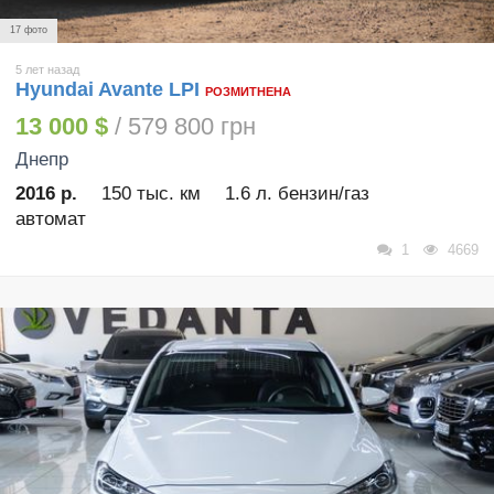
17 фото
5 лет назад
Hyundai Avante LPI
РОЗМИТНЕНА
13 000 $
/ 579 800 грн
Днепр
2016 р.
150 тыс. км
1.6 л. бензин/газ
автомат
1
4669