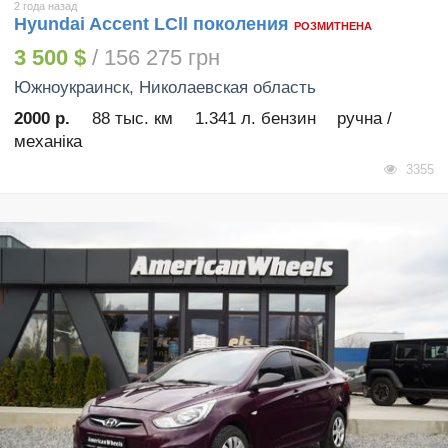
2 года назад
Hyundai Accent LСll поколения
РОЗМИТНЕНА
3 500 $
/ 156 275 грн
Южноукраинск
, Николаевская область
2000 р.
88 тыс. км
1.341 л. бензин
ручна /
механіка
3355