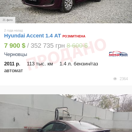
21 фото
2 года назад
Hyundai Accent 1.4 АТ
РОЗМИТНЕНА
7 900 $
/ 352 735 грн
8 600 $
Черновцы
2011 р.
113 тыс. км
1.4 л. бензин/газ
автомат
2364