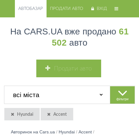
АВТОБАЗАР
ПРОДАТИ АВТО
ВХІД
На CARS.UA вже продано
61
502
авто
Продати авто
фільтри
Hyundai
Accent
Авторинок на Cars.ua
/
Hyundai
/
Accent
/