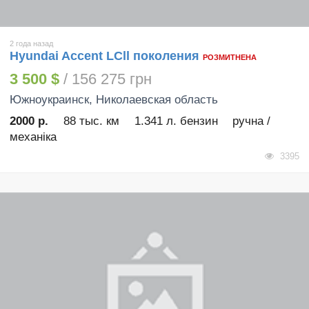
2 года назад
Hyundai Accent LСll поколения
РОЗМИТНЕНА
3 500 $
/ 156 275 грн
Южноукраинск
, Николаевская область
2000 р.
88 тыс. км
1.341 л. бензин
ручна /
механіка
3395