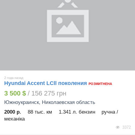
2 года назад
Hyundai Accent LСll поколения
РОЗМИТНЕНА
3 500 $
/ 156 275 грн
Южноукраинск
, Николаевская область
2000 р.
88 тыс. км
1.341 л. бензин
ручна /
механіка
3372