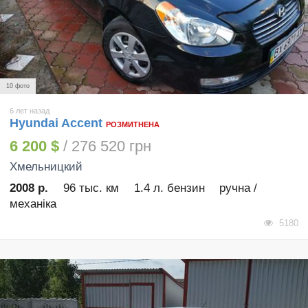
10 фото
6 лет назад
Hyundai Accent
РОЗМИТНЕНА
6 200 $
/ 276 520 грн
Хмельницкий
2008 р.
96 тыс. км
1.4 л. бензин
ручна /
механіка
5180