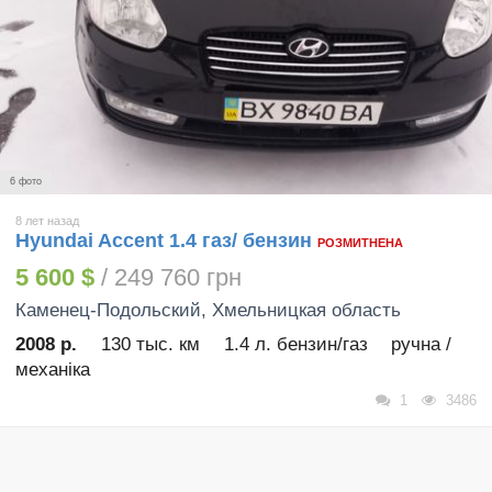
6 фото
8 лет назад
Hyundai Accent 1.4 газ/ бензин
РОЗМИТНЕНА
5 600 $
/ 249 760 грн
Каменец-Подольский
, Хмельницкая область
2008 р.
130 тыс. км
1.4 л. бензин/газ
ручна /
механіка
1
3486