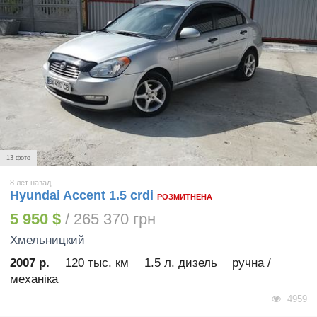
13 фото
8 лет назад
Hyundai Accent 1.5 crdi
РОЗМИТНЕНА
5 950 $
/ 265 370 грн
Хмельницкий
2007 р.
120 тыс. км
1.5 л. дизель
ручна /
механіка
4959