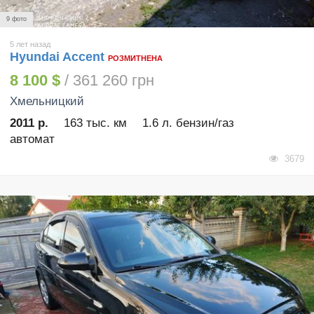
9 фото
5 лет назад
Hyundai Accent
РОЗМИТНЕНА
8 100 $
/ 361 260 грн
Хмельницкий
2011 р.
163 тыс. км
1.6 л. бензин/газ
автомат
3679