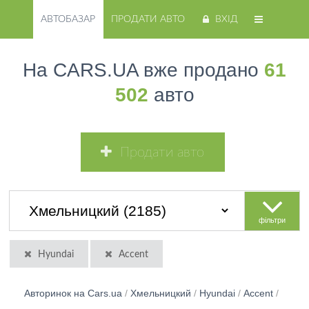
АВТОБАЗАР
ПРОДАТИ АВТО
ВХІД
На CARS.UA вже продано
61
502
авто
Продати авто
фільтри
Hyundai
Accent
Авторинок на Cars.ua
/
Хмельницкий
/
Hyundai
/
Accent
/