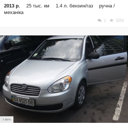
2013 р.
25 тыс. км
1.4 л. бензин/газ
ручна /
механіка
1
5252
1 фото