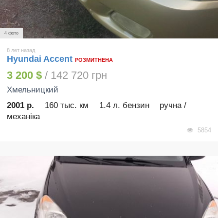
4 фото
8 лет назад
Hyundai Accent
РОЗМИТНЕНА
3 200 $
/ 142 720 грн
Хмельницкий
2001 р.
160 тыс. км
1.4 л. бензин
ручна /
механіка
5854