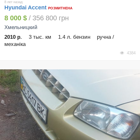
8 лет назад
Hyundai Accent
РОЗМИТНЕНА
8 000 $
/ 356 800 грн
Хмельницкий
2010 р.
3 тыс. км
1.4 л. бензин
ручна /
механіка
4384