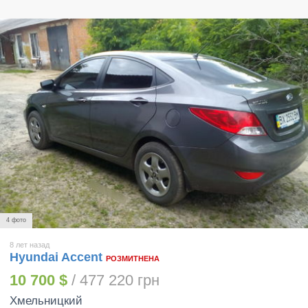
4 фото
8 лет назад
Hyundai Accent
РОЗМИТНЕНА
10 700 $
/ 477 220 грн
Хмельницкий