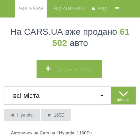
АВТОБАЗАР
ПРОДАТИ АВТО
ВХІД
На CARS.UA вже продано
61
502
авто
Продати авто
фільтри
Hyundai
160D
Авторинок на Cars.ua
/
Hyundai
/
160D
/