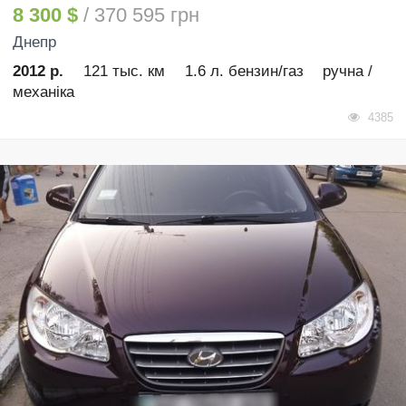
8 300 $
/ 370 595 грн
Днепр
2012 р.
121 тыс. км
1.6 л. бензин/газ
ручна /
механіка
4385