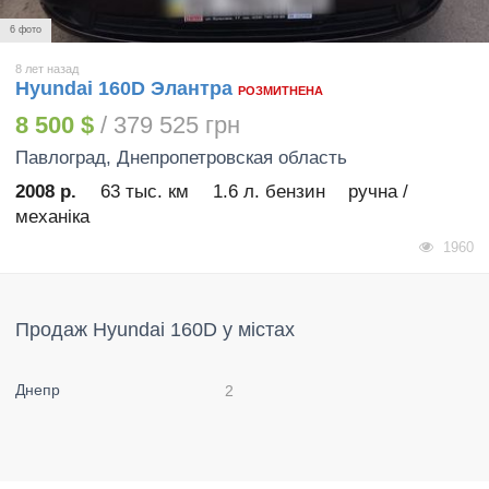
6 фото
8 лет назад
Hyundai 160D Элантра
РОЗМИТНЕНА
8 500 $
/ 379 525 грн
Павлоград
, Днепропетровская область
2008 р.
63 тыс. км
1.6 л. бензин
ручна /
механіка
1960
Продаж Hyundai 160D у містах
Днепр
2