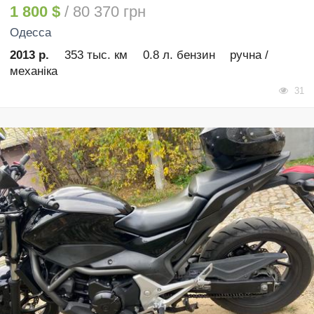
1 800 $
/ 80 370 грн
Одесса
2013 р.
353 тыс. км
0.8 л. бензин
ручна /
механіка
31