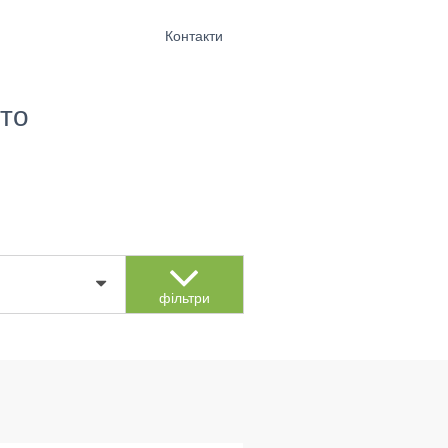
Контакти
то
фільтри