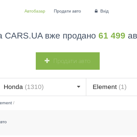
Автобазар
Продати авто
Вхід
а CARS.UA вже продано
61 499
ав
Продати авто
Honda
(1310)
Element
(1)
lement
/
авто