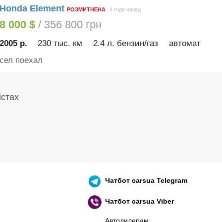
Honda Element
РОЗМИТНЕНА
4 года назад
8 000 $
/ 356 800 грн
2005 р.
230 тыс. км
2.4 л. бензин/газ
автомат
сел поехал
істах
Чатбот
carsua Telegram
Чатбот
carsua Viber
Автодилерам