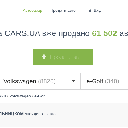
Автобазар
Продати авто
Вхід
а CARS.UA вже продано
61 502
ав
Продати авто
Volkswagen
(8820)
e-Golf
(340)
кий
/
Volkswagen
/
e-Golf
/
ельницком
знайдено 1 авто