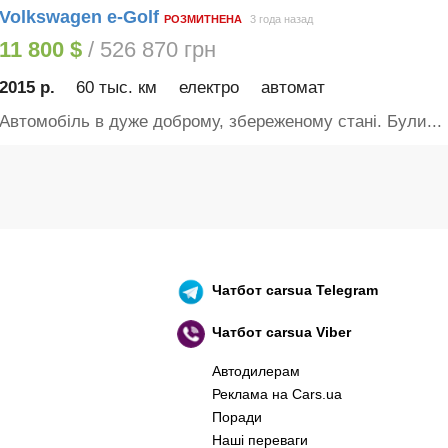
Volkswagen e-Golf
РОЗМИТНЕНА
3 года назад
11 800 $
/ 526 870 грн
2015 р.
60 тыс. км
електро
автомат
Автомобіль в дуже доброму, збереженому стані. Були...
Чатбот
carsua Telegram
Чатбот
carsua Viber
Автодилерам
Реклама на Cars.ua
Поради
Наші переваги