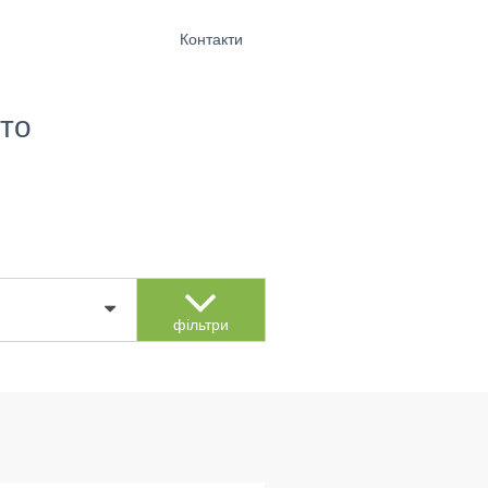
Контакти
то
фільтри