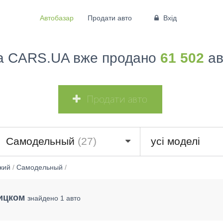
Автобазар
Продати авто
Вхід
а CARS.UA вже продано
61 502
ав
Продати авто
Самодельный
(27)
усі моделі
кий
/
Самодельный
/
ицком
знайдено 1 авто