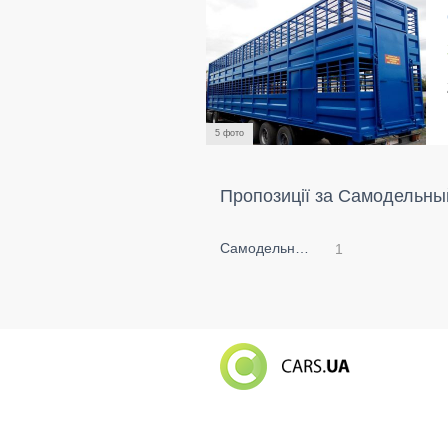
5 фото
Пропозиції за Самодельны
Самодельный авто
1