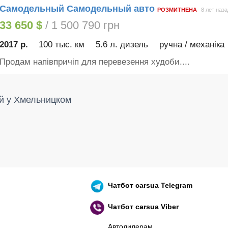
Самодельный Самодельный авто
РОЗМИТНЕНА
8 лет наза
33 650 $
/ 1 500 790 грн
2017 р.
100 тыс. км
5.6 л. дизель
ручна / механіка
Продам напівпричіп для перевезення худоби....
й у Хмельницком
Чатбот
carsua Telegram
Чатбот
carsua Viber
Автодилерам