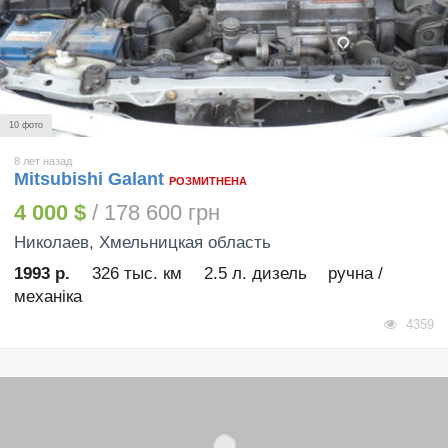
10 фото
8 лет назад
Mitsubishi Galant
РОЗМИТНЕНА
4 000 $
/ 178 600 грн
Николаев
, Хмельницкая область
1993 р.
326 тыс. км
2.5 л. дизель
ручна /
механіка
4359