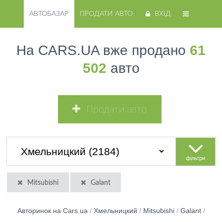
АВТОБАЗАР
ПРОДАТИ АВТО
ВХІД
На CARS.UA вже продано
61
502
авто
Продати авто
фільтри
Mitsubishi
Galant
Авторинок на Cars.ua
/
Хмельницкий
/
Mitsubishi
/
Galant
/