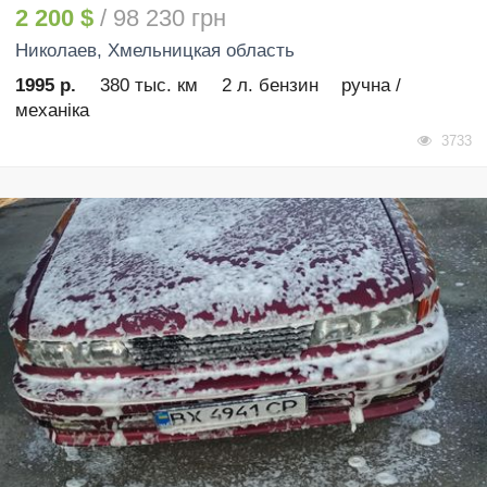
2 200 $
/ 98 230 грн
Николаев
, Хмельницкая область
1995 р.
380 тыс. км
2 л. бензин
ручна /
механіка
3733