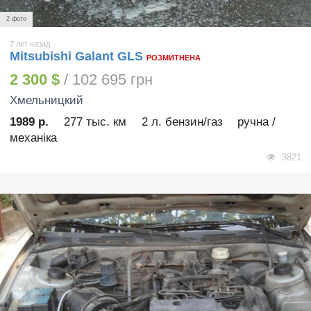
2 фото
7 лет назад
Mitsubishi Galant GLS
РОЗМИТНЕНА
2 300 $
/ 102 695 грн
Хмельницкий
1989 р.
277 тыс. км
2 л. бензин/газ
ручна /
механіка
3821