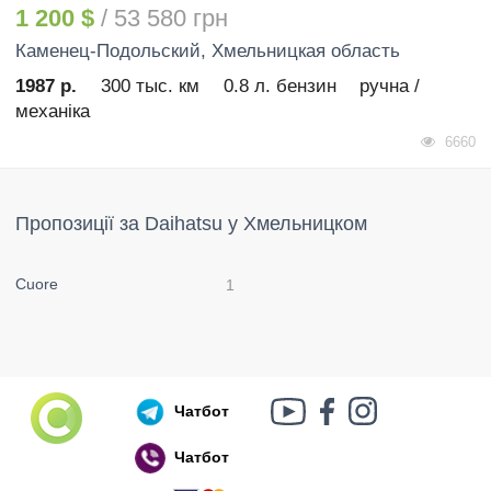
1 200 $
/ 53 580 грн
Каменец-Подольский
, Хмельницкая область
1987 р.
300 тыс. км
0.8 л. бензин
ручна /
механіка
6660
Пропозиції за Daihatsu у Хмельницком
Cuore
1
Чатбот
Чатбот
Російський воєнний корабель, іди нах..й!