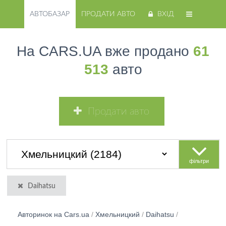
АВТОБАЗАР
ПРОДАТИ АВТО
ВХІД
На CARS.UA вже продано
61
513
авто
Продати авто
фільтри
Daihatsu
Авторинок на Cars.ua
/
Хмельницкий
/
Daihatsu
/