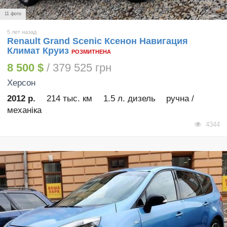
11 фото
5 лет назад
Renault Grand Scenic Ксенон Навигация
Климат Круиз
РОЗМИТНЕНА
8 500 $
/ 379 525 грн
Херсон
2012 р.
214 тыс. км
1.5 л. дизель
ручна /
механіка
4344