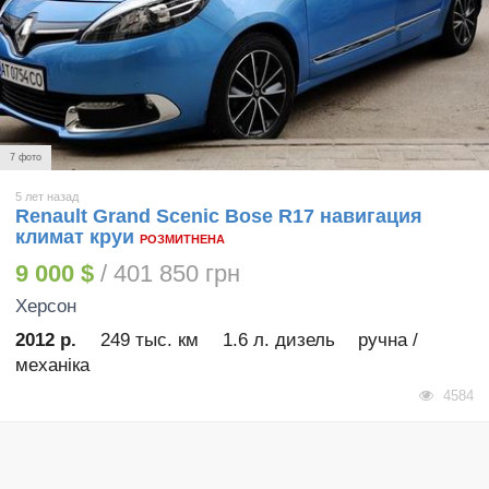
7 фото
5 лет назад
Renault Grand Scenic Bose R17 навигация
климат круи
РОЗМИТНЕНА
9 000 $
/ 401 850 грн
Херсон
2012 р.
249 тыс. км
1.6 л. дизель
ручна /
механіка
4584