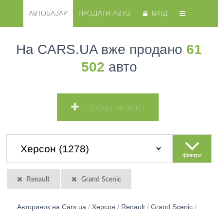
АВТОБАЗАР
ПРОДАТИ АВТО
ВХІД
На CARS.UA вже продано
61
502
авто
Продати авто
фільтри
Renault
Grand Scenic
Авторинок на Cars.ua
/
Херсон
/
Renault
/
Grand Scenic
/