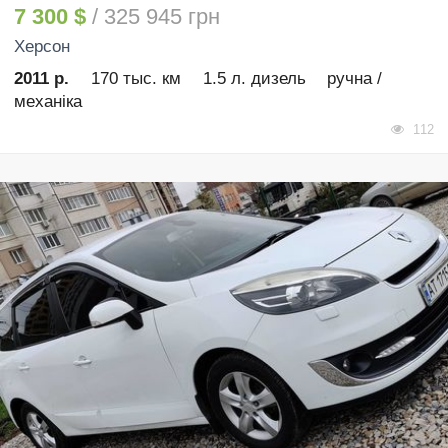
7 300 $
/ 325 945 грн
Херсон
2011 р.
170 тыс. км
1.5 л. дизель
ручна /
механіка
112