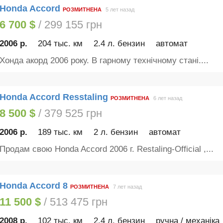
Honda Accord
РОЗМИТНЕНА
5 лет назад
6 700 $
/ 299 155 грн
2006 р.
204 тыс. км
2.4 л. бензин
автомат
Хонда акорд 2006 року. В гарному технічному стані....
Honda Accord Resstaling
РОЗМИТНЕНА
6 лет назад
8 500 $
/ 379 525 грн
2006 р.
189 тыс. км
2 л. бензин
автомат
Продам свою Honda Accord 2006 г. Restaling-Official ,...
Honda Accord 8
РОЗМИТНЕНА
7 лет назад
11 500 $
/ 513 475 грн
2008 р.
102 тыс. км
2.4 л. бензин
ручна / механіка