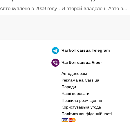
Авто куплено в 2009 году . Я второй владелец. Авто в...
Чатбот
carsua Telegram
Чатбот
carsua Viber
Автодилерам
Реклама на Cars.ua
Поради
Наші переваги
Правила розміщення
Користувацька угода
Політика конфіденційності
оєнний корабель, іди нах..й! 🇷🇺 🚢 🖕 PS: 