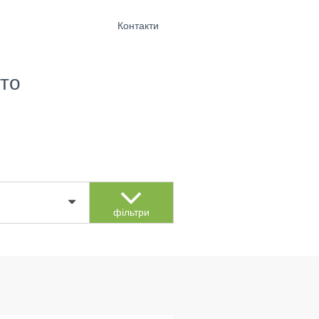
Контакти
то
фільтри