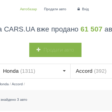
Автобазар
Продати авто
Вхід
а CARS.UA вже продано
61 507
ав
Продати авто
Honda
(1311)
Accord
(392)
Honda
/
Accord
/
знайдено 3 авто