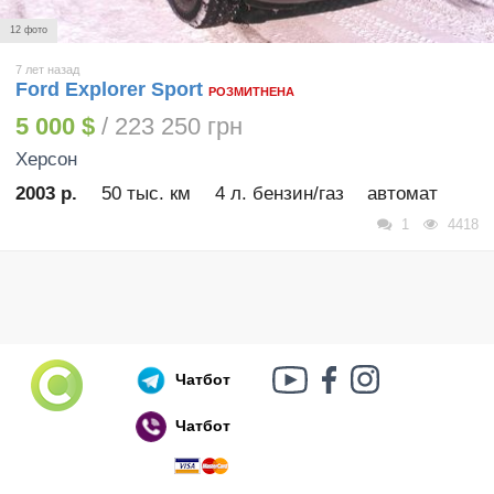
12 фото
7 лет назад
Ford Explorer Sport
РОЗМИТНЕНА
5 000 $
/ 223 250 грн
Херсон
2003 р.
50 тыс. км
4 л. бензин/газ
автомат
1
4418
Чатбот
Чатбот
Російський воєнний корабель, іди нах..й!
🇷🇺 🚢 🖕 PS: Таки пішов 🎉