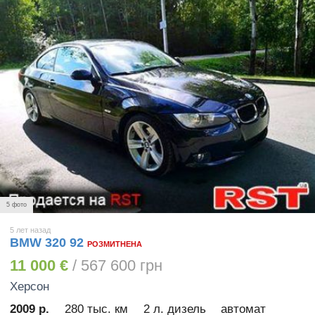
5 фото
5 лет назад
BMW 320 92
РОЗМИТНЕНА
11 000 €
/ 567 600 грн
Херсон
2009 р.
280 тыс. км
2 л. дизель
автомат