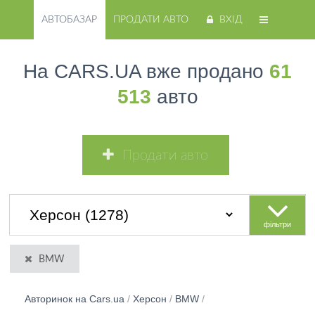
АВТОБАЗАР
ПРОДАТИ АВТО
ВХІД
На CARS.UA вже продано
61
513
авто
Продати авто
фільтри
BMW
Авторинок на Cars.ua
/
Херсон
/
BMW
/