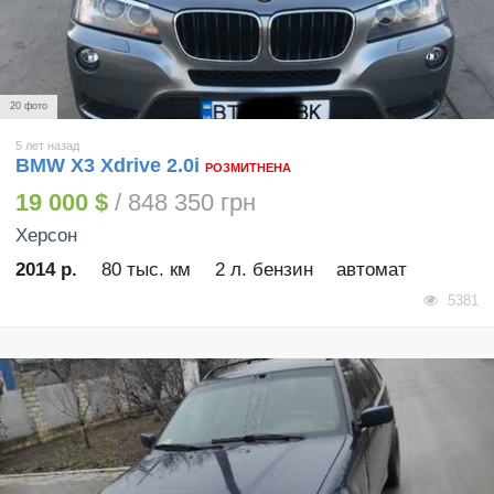
20 фото
5 лет назад
BMW X3 Xdrive 2.0i
РОЗМИТНЕНА
19 000 $
/ 848 350 грн
Херсон
2014 р.
80 тыс. км
2 л. бензин
автомат
5381