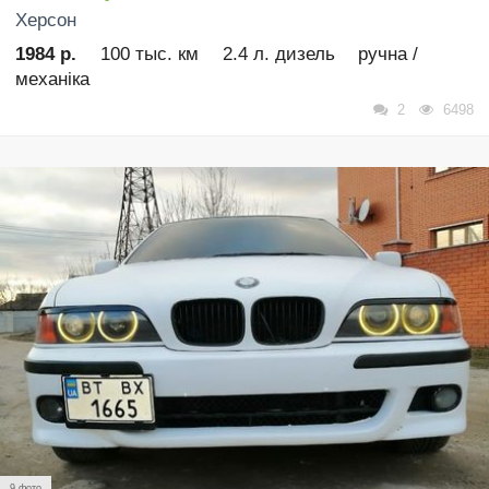
Херсон
1984 р.
100 тыс. км
2.4 л. дизель
ручна /
механіка
2
6498
9 фото