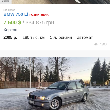
2 фото
год назад
BMW 750 Li
РОЗМИТНЕНА
7 500 $
/ 334 875 грн
Херсон
2005 р.
180 тыс. км
5 л. бензин
автомат
4208