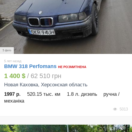
5 фото
5 лет назад
BMW 318 Perfomans
НЕ РОЗМИТНЕНА
1 400 $
/ 62 510 грн
Новая Каховка
, Херсонская область
1997 р.
520.15 тыс. км
1.8 л. дизель
ручна /
механіка
5013