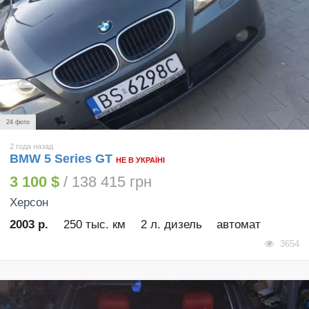
24 фото
2 года назад
BMW 5 Series GT
НЕ В УКРАЇНІ
3 100 $
/ 138 415 грн
Херсон
2003 р.
250 тыс. км
2 л. дизель
автомат
3654