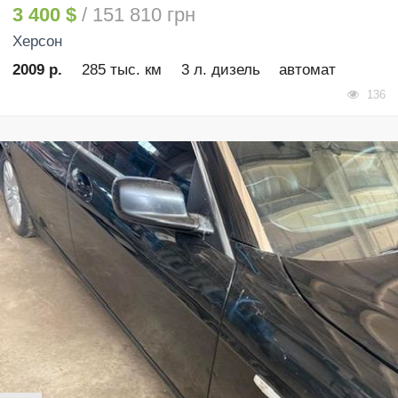
3 400 $
/ 151 810 грн
Херсон
2009 р.
285 тыс. км
3 л. дизель
автомат
136