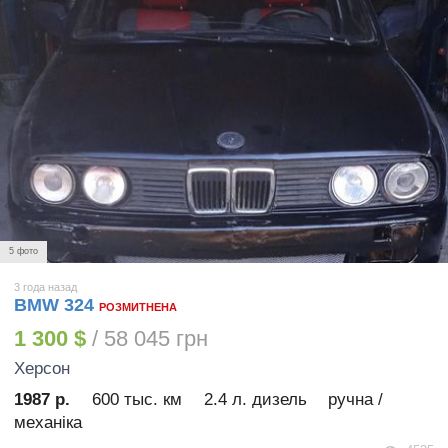
5 фото
3 года назад
BMW 324
РОЗМИТНЕНА
1 300 $
/ 58 045 грн
Херсон
1987 р.
600 тыс. км
2.4 л. дизель
ручна /
механіка