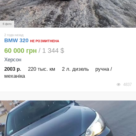
6 фото
2 года назад
BMW 320
НЕ РОЗМИТНЕНА
60 000 грн
/ 1 344 $
Херсон
2003 р.
220 тыс. км
2 л. дизель
ручна /
механіка
4837