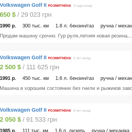
Volkswagen Golf II
РОЗМИТНЕНА
3 года назад
650 $
/ 29 023 грн
1990 р.
300 тыс. км
1.8 л. бензин/газ
ручна / механ
Продам машину срочно. Гур руля,летняя новая резина,..
Volkswagen Golf II
РОЗМИТНЕНА
5 лет назад
2 500 $
/ 111 625 грн
1991 р.
450 тыс. км
1.6 л. бензин/газ
ручна / механ
Машина в хорошем состоянии без гнили и рыжиков заво
Volkswagen Golf II
РОЗМИТНЕНА
8 лет назад
2 050 $
/ 91 533 грн
1985 р.
111 тыс. км
1.6 л. дизель
ручна / механіка