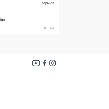
Харьков
іка
.
7511