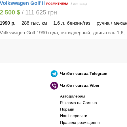
Volkswagen Golf II
РОЗМИТНЕНА
8 лет назад
2 500 $
/ 111 625 грн
1990 р.
288 тыс. км
1.6 л. бензин/газ
ручна / механ
Volkswagen Golf 1990 года, пятидверный, двигатель 1,6,..
Чатбот
carsua Telegram
Чатбот
carsua Viber
Автодилерам
Реклама на Cars.ua
Поради
Наші переваги
Правила розміщення