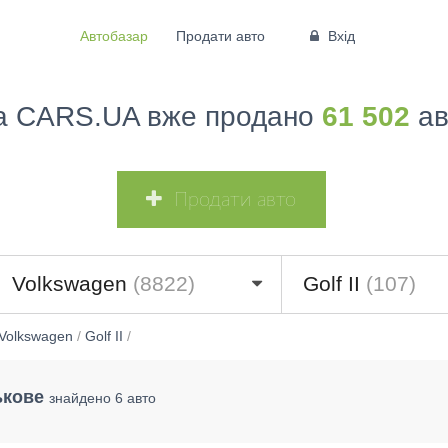
Автобазар
Продати авто
Вхід
а CARS.UA вже продано
61 502
ав
Продати авто
Volkswagen
(8822)
Golf II
(107)
Volkswagen
/
Golf II
/
ькове
знайдено 6 авто