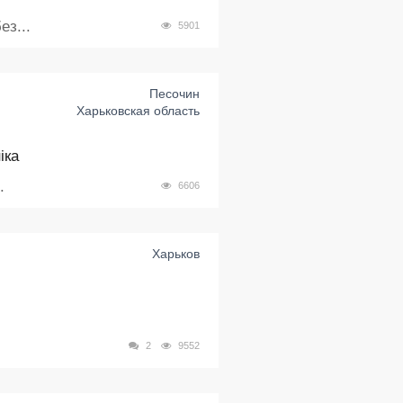
ез...
5901
Песочин
Харьковская область
іка
.
6606
Харьков
2
9552