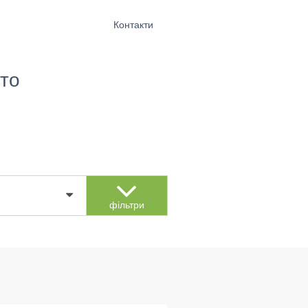
Контакти
то
фільтри