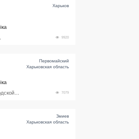
Харьков
іка
.
9920
Первомайский
Харьковская область
іка
дской...
7079
Змиев
Харьковская область