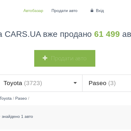
Автобазар
Продати авто
Вхід
а CARS.UA вже продано
61 499
ав
Продати авто
Toyota
(3723)
Paseo
(3)
Toyota
/
Paseo
/
е
знайдено 1 авто