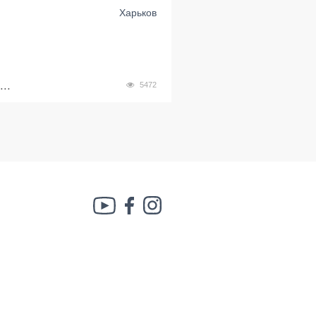
Харьков
..
5472