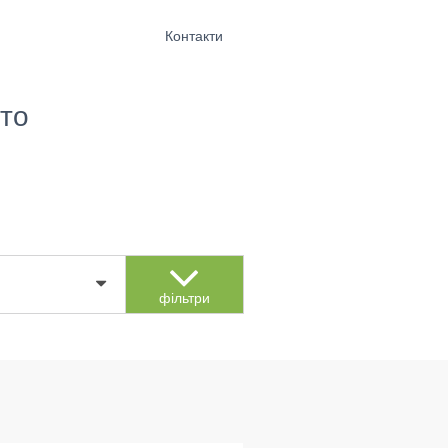
Контакти
то
фільтри