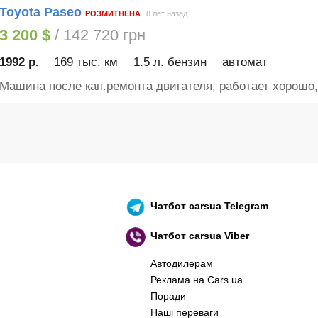
Toyota Paseo
РОЗМИТНЕНА
8 лет назад
3 200 $
/ 142 720 грн
1992 р.
169 тыс. км
1.5 л. бензин
автомат
Машина после кап.ремонта двигателя, работает хорошо,.
Чатбот
carsua Telegram
Чатбот
carsua Viber
Автодилерам
Реклама на Cars.ua
Поради
Наші переваги