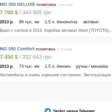
MG 350 DELUXE
РОЗМИТНЕНА
7 лет назад
7 700 $
/ 343 805 грн
2013 р.
99 тыс. км
1.5 л. бензин/газ
автомат
Брал с салона в 2013. Коробка автомат Aisin (TOYOTA),..
MG 350 Comfort
РОЗМИТНЕНА
8 лет назад
7 450 $
/ 332 643 грн
2013 р.
73 тыс. км
1.5 л. бензин
ручна / механіка
Автомобиль в очень хорошем состоянии. Эксплуатации с
Чатбот
carsua Telegram