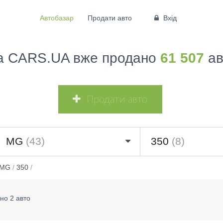
Автобазар
Продати авто
Вхід
а CARS.UA вже продано
61 507
ав
Продати авто
MG
(43)
350
(8)
MG
/
350
/
но 2 авто