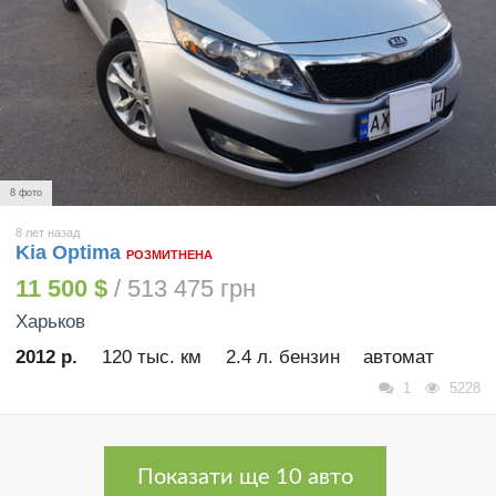
8 фото
8 лет назад
Kia Optima
РОЗМИТНЕНА
11 500 $
/ 513 475 грн
Харьков
2012 р.
120 тыс. км
2.4 л. бензин
автомат
1
5228
Показати ще 10 авто