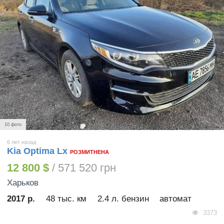
10 фото
6 лет назад
Kia Optima Lx
РОЗМИТНЕНА
12 800 $
/ 571 520 грн
Харьков
2017 р.
48 тыс. км
2.4 л. бензин
автомат
3373