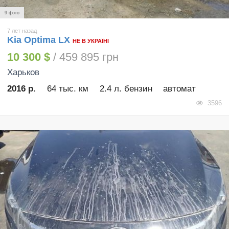
9 фото
7 лет назад
Kia Optima LX
НЕ В УКРАЇНІ
10 300 $
/ 459 895 грн
Харьков
2016 р.
64 тыс. км
2.4 л. бензин
автомат
3596