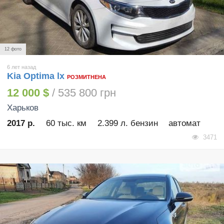
12 фото
6 лет назад
Kia Optima lx
РОЗМИТНЕНА
12 000 $
/ 535 800 грн
Харьков
2017 р.
60 тыс. км
2.399 л. бензин
автомат
3471