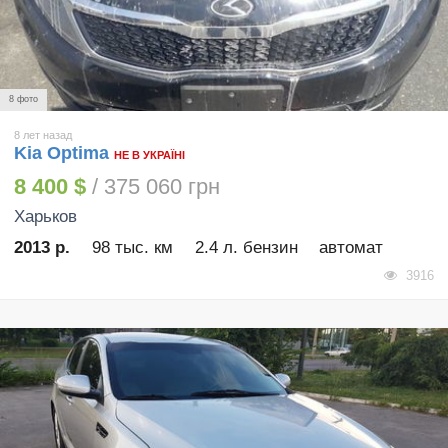
8 фото
8 лет назад
Kia Optima
НЕ В УКРАЇНІ
8 400 $
/ 375 060 грн
Харьков
2013 р.
98 тыс. км
2.4 л. бензин
автомат
3916