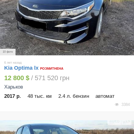
10 фото
6 лет назад
Kia Optima lx
РОЗМИТНЕНА
12 800 $
/ 571 520 грн
Харьков
2017 р.
48 тыс. км
2.4 л. бензин
автомат
3384