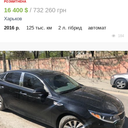
РОЗМИТНЕНА
16 400 $
/ 732 260 грн
Харьков
2016 р.
125 тыс. км
2 л. гібрид
автомат
184