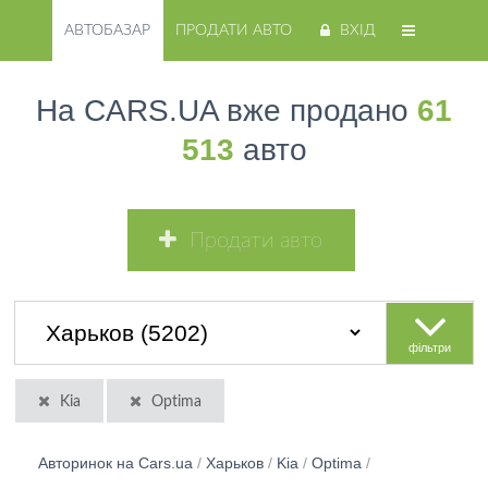
АВТОБАЗАР
ПРОДАТИ АВТО
ВХІД
На CARS.UA вже продано
61
513
авто
Продати авто
фільтри
Kia
Optima
Авторинок на Cars.ua
/
Харьков
/
Kia
/
Optima
/