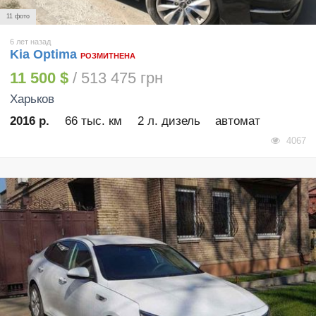
11 фото
6 лет назад
Kia Optima
РОЗМИТНЕНА
11 500 $
/ 513 475 грн
Харьков
2016 р.
66 тыс. км
2 л. дизель
автомат
4067