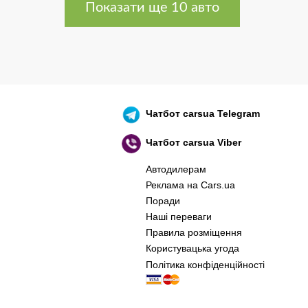
Показати ще 10 авто
Чатбот
carsua Telegram
Чатбот
carsua Viber
Автодилерам
Реклама на Cars.ua
Поради
Наші переваги
Правила розміщення
Користувацька угода
Політика конфіденційності
оєнний корабель, іди нах..й! 🇷🇺 🚢 🖕 PS: 