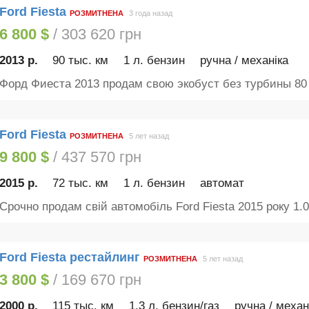
Ford Fiesta
РОЗМИТНЕНА
3 года назад
6 800 $
/ 303 620 грн
2013 р.
90 тыс. км
1 л. бензин
ручна / механіка
Форд Фиеста 2013 продам свою экобуст без турбины 80 л
Ford Fiesta
РОЗМИТНЕНА
5 лет назад
9 800 $
/ 437 570 грн
2015 р.
72 тыс. км
1 л. бензин
автомат
Срочно продам свій автомобіль Ford Fiesta 2015 року 1.0.
Ford Fiesta рестайлинг
РОЗМИТНЕНА
5 лет назад
3 800 $
/ 169 670 грн
2000 р.
115 тыс. км
1.3 л. бензин/газ
ручна / механ