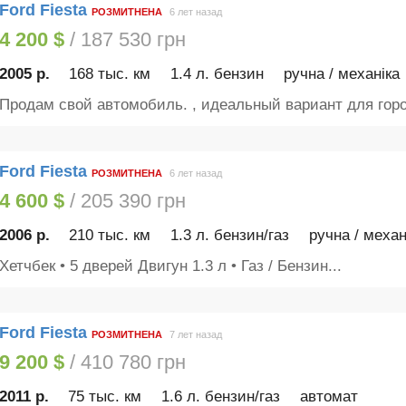
Ford Fiesta
РОЗМИТНЕНА
6 лет назад
4 200 $
/ 187 530 грн
2005 р.
168 тыс. км
1.4 л. бензин
ручна / механіка
Продам свой автомобиль. , идеальный вариант для город
Ford Fiesta
РОЗМИТНЕНА
6 лет назад
4 600 $
/ 205 390 грн
2006 р.
210 тыс. км
1.3 л. бензин/газ
ручна / механ
Хетчбек • 5 дверей Двигун 1.3 л • Газ / Бензин...
Ford Fiesta
РОЗМИТНЕНА
7 лет назад
9 200 $
/ 410 780 грн
2011 р.
75 тыс. км
1.6 л. бензин/газ
автомат