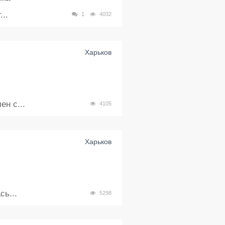
..
1
4032
Харьков
н с...
4105
Харьков
ь...
5298