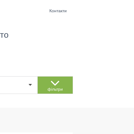
Контакти
то
фільтри