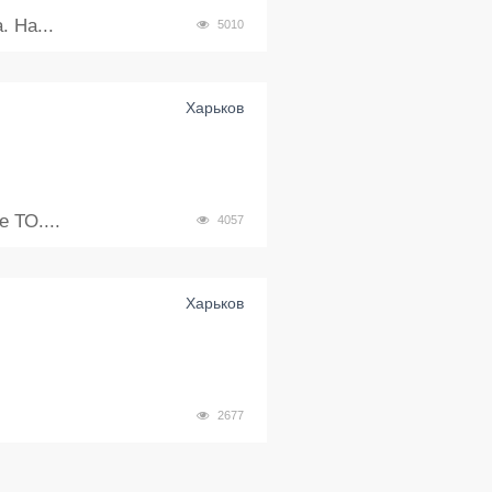
 На...
5010
Харьков
 ТО....
4057
Харьков
2677