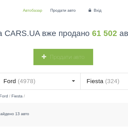
Автобазар
Продати авто
Вхід
а CARS.UA вже продано
61 502
ав
Продати авто
Ford
(4978)
Fiesta
(324)
Ford
/
Fiesta
/
найдено 13 авто