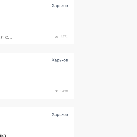
Харьков
 с...
4271
Харьков
..
3430
Харьков
іка