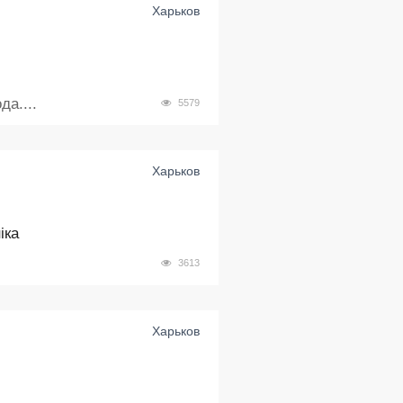
Харьков
а....
5579
Харьков
іка
3613
Харьков