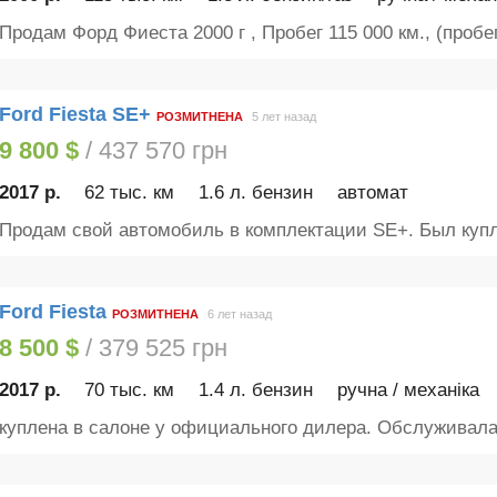
Продам Форд Фиеста 2000 г , Пробег 115 000 км., (пробег.
Ford Fiesta SE+
РОЗМИТНЕНА
5 лет назад
9 800 $
/ 437 570 грн
2017 р.
62 тыс. км
1.6 л. бензин
автомат
Продам свой автомобиль в комплектации SE+. Был купле
Ford Fiesta
РОЗМИТНЕНА
6 лет назад
8 500 $
/ 379 525 грн
2017 р.
70 тыс. км
1.4 л. бензин
ручна / механіка
куплена в салоне у официального дилера. Обслуживалас