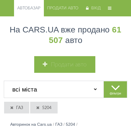
АВТОБАЗАР
ПРОДАТИ АВТО
ВХІД
На CARS.UA вже продано
61
507
авто
Продати авто
фільтри
ГАЗ
5204
Авторинок на Cars.ua
/
ГАЗ
/
5204
/