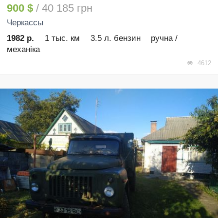
900 $
/ 40 185 грн
Черкассы
1982 р.
1 тыс. км
3.5 л. бензин
ручна /
механіка
4612