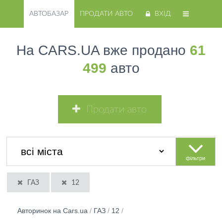
АВТОБАЗАР
ПРОДАТИ АВТО
ВХІД
На CARS.UA вже продано
61
499
авто
Продати авто
фільтри
ГАЗ
12
Авторинок на Cars.ua
/
ГАЗ
/
12
/