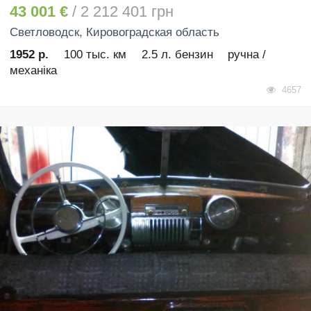
43 001 €
/ 2 212 401 грн
Светловодск
, Кировоградская область
1952 р.
100 тыс. км
2.5 л. бензин
ручна /
механіка
4657