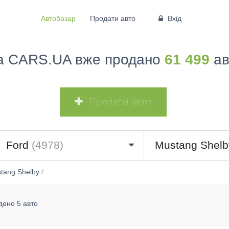
Автобазар
Продати авто
Вхід
а CARS.UA вже продано
61 499
ав
Продати авто
Ford
(4978)
Mustang Shel
tang Shelby
/
дено 5 авто