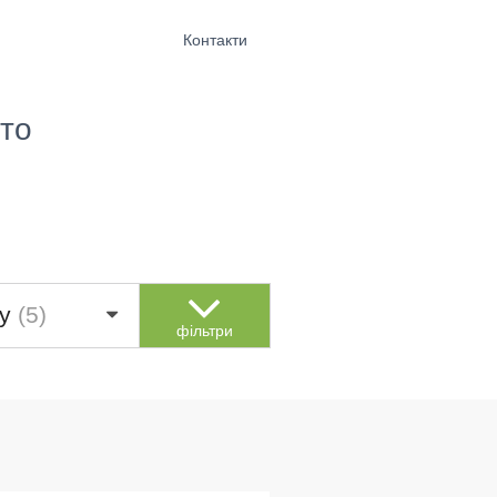
Контакти
то
by
(5)
фільтри