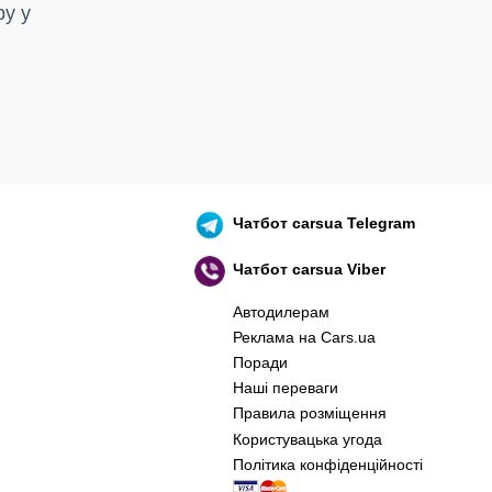
by у
Чатбот
carsua Telegram
Чатбот
carsua Viber
Автодилерам
Реклама на Cars.ua
Поради
Наші переваги
Правила розміщення
Користувацька угода
Політика конфіденційності
оєнний корабель, іди нах..й! 🇷🇺 🚢 🖕 PS: 