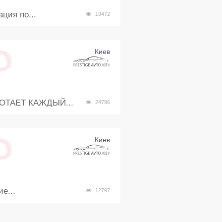
ция по...
19472
Киев
ОТАЕТ КАЖДЫЙ...
24796
Киев
е...
12797