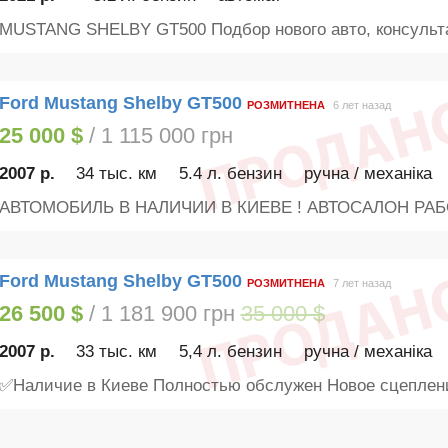
MUSTANG SHELBY GT500 Подбор нового авто, консульта
Ford Mustang Shelby GT500
РОЗМИТНЕНА
6 лет назад
25 000 $
/ 1 115 000 грн
2007 р.
34 тыс. км
5.4 л. бензин
ручна / механіка
АВТОМОБИЛЬ В НАЛИЧИИ В КИЕВЕ ! АВТОСАЛОН РАБ
Ford Mustang Shelby GT500
РОЗМИТНЕНА
7 лет назад
26 500 $
/ 1 181 900 грн
35 000 $
2007 р.
33 тыс. км
5,4 л. бензин
ручна / механіка
✅Наличие в Киеве Полностью обслужен Новое сцеплени