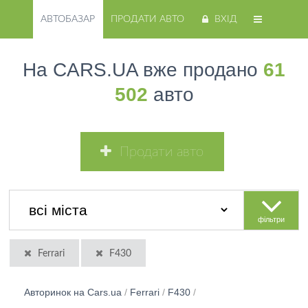
АВТОБАЗАР
ПРОДАТИ АВТО
ВХІД
На CARS.UA вже продано
61
502
авто
Продати авто
фільтри
Ferrari
F430
Авторинок на Cars.ua
/
Ferrari
/
F430
/