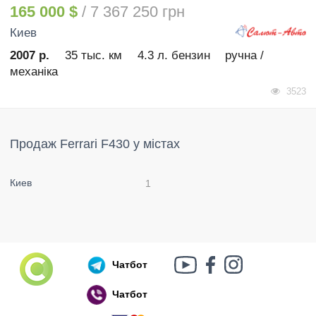
165 000 $
/ 7 367 250 грн
Киев
2007 р.
35 тыс. км
4.3 л. бензин
ручна /
механіка
3523
Продаж Ferrari F430 у містах
Киев
1
Чатбот
Чатбот
Російський воєнний корабель, іди нах..й!