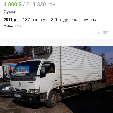
4 800 $
/ 214 320 грн
Сумы
2011 р.
137 тыс. км
3.9 л. дизель
ручна /
механіка
4559