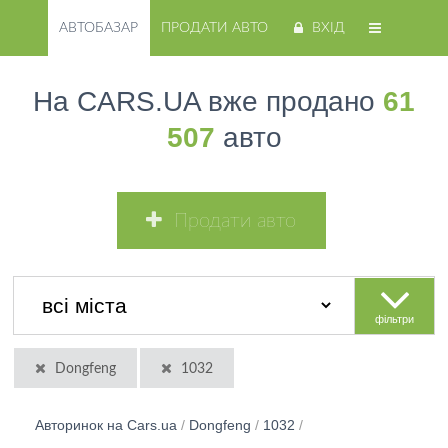
АВТОБАЗАР
ПРОДАТИ АВТО
ВХІД
На CARS.UA вже продано
61
507
авто
Продати авто
фільтри
Dongfeng
1032
Авторинок на Cars.ua
/
Dongfeng
/
1032
/