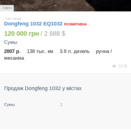
2 фото
7 лет назад
Dongfeng 1032 EQ1032
РОЗМИТНЕНА
120 000 грн
/ 2 688 $
Сумы
2007 р.
138 тыс. км
3.9 л. дизель
ручна /
механіка
5178
Продаж Dongfeng 1032 у містах
Сумы
2