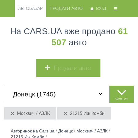
АВТОБАЗАР
ПРОДАТИ АВТО
ВХІД
На CARS.UA вже продано
61
507
авто
Продати авто
фільтри
Москвич / АЗЛК
21215 Иж Комби
Авторинок на Cars.ua
/
Донецк
/
Москвич / АЗЛК
/
21215 Иж Комби
/