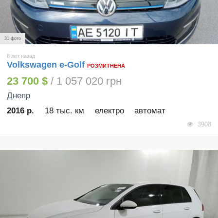
31 фото
8 лет назад
Volkswagen e-Golf
РОЗМИТНЕНА
23 700 $
/ 1 057 020 грн
Днепр
2016 р.
18 тыс. км
електро
автомат
3908