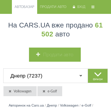
АВТОБАЗАР
ПРОДАТИ АВТО
ВХІД
На CARS.UA вже продано
61
502
авто
Продати авто
фільтри
Volkswagen
e-Golf
Авторинок на Cars.ua
/
Днепр
/
Volkswagen
/
e-Golf
/