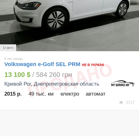
12 фото
8 лет назад
Volkswagen e-Golf SEL PRM
НЕ В УКРАЇНІ
13 100 $
/ 584 260 грн
Кривой Рог
, Днепропетровская область
2015 р.
49 тыс. км
електро
автомат
3717