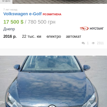
32 фото
7 лет назад
Volkswagen e-Golf
РОЗМИТНЕНА
17 500 $
/ 780 500 грн
Днепр
2016 р.
22 тыс. км
електро
автомат
1
2311