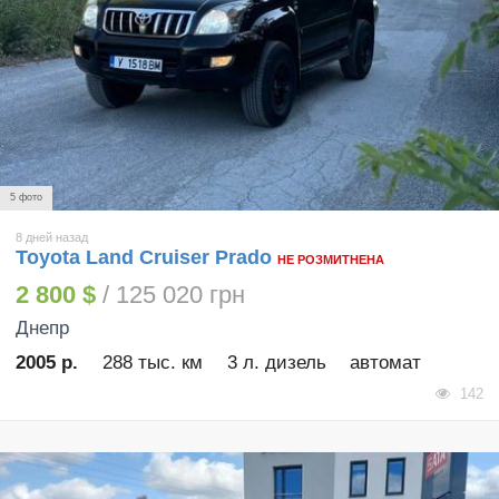
5 фото
8 дней назад
Toyota Land Cruiser Prado
НЕ РОЗМИТНЕНА
2 800 $
/ 125 020 грн
Днепр
2005 р.
288 тыс. км
3 л. дизель
автомат
142