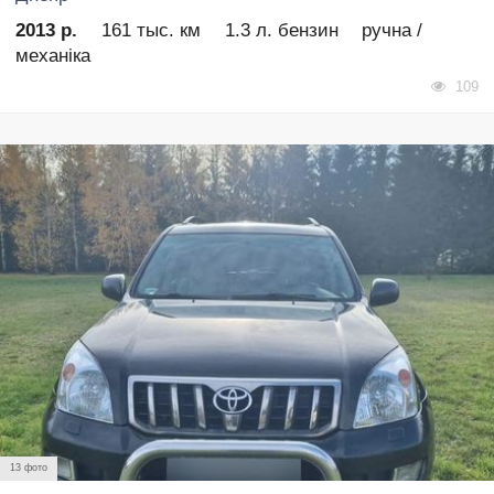
2013 р.
161 тыс. км
1.3 л. бензин
ручна /
механіка
109
13 фото