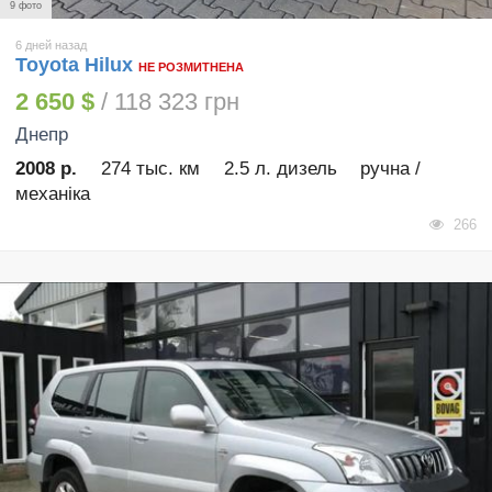
9 фото
6 дней назад
Toyota Hilux
НЕ РОЗМИТНЕНА
2 650 $
/ 118 323 грн
Днепр
2008 р.
274 тыс. км
2.5 л. дизель
ручна /
механіка
266