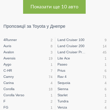
Показати ще 10 авто
Пропозиції за Toyota у Днепре
4Runner
Land Cruiser 100
2
9
Auris
Land Cruiser 200
8
14
Avalon
Land Cruiser Prado
3
45
Avensis
Lite Ace
19
1
Aygo
Paseo
1
1
C-HR
Prius
7
6
Camry
Rav 4
74
71
Carina
Sequoia
4
4
Corolla
Sienna
18
6
Corolla Verso
Starlet
1
1
F
Tundra
2
2
FG
Venza
1
4