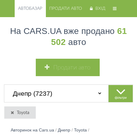
АВТОБАЗАР
ПРОДАТИ АВТО
ВХІД
На CARS.UA вже продано
61
502
авто
Продати авто
фільтри
Toyota
Авторинок на Cars.ua
/
Днепр
/
Toyota
/