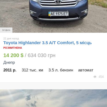
14 фото
22 дня назад
Toyota Highlander 3.5 A/T Comfort, 5 місць
РОЗМИТНЕНА
14 200 $
/ 634 030 грн
Днепр
2011 р.
312 тыс. км
3.5 л. бензин
автомат
454