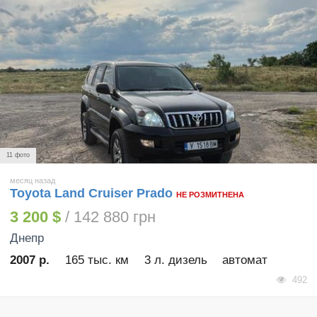
11 фото
месяц назад
Toyota Land Cruiser Prado
НЕ РОЗМИТНЕНА
3 200 $
/ 142 880 грн
Днепр
2007 р.
165 тыс. км
3 л. дизель
автомат
492