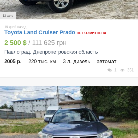
12 фото
19 дней назад
Toyota Land Cruiser Prado
НЕ РОЗМИТНЕНА
2 500 $
/ 111 625 грн
Павлоград
, Днепропетровская область
2005 р.
220 тыс. км
3 л. дизель
автомат
1
351