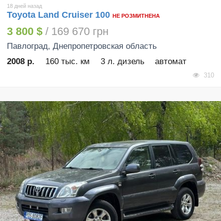
18 дней назад
Toyota Land Cruiser 100
НЕ РОЗМИТНЕНА
3 800 $
/ 169 670 грн
Павлоград
, Днепропетровская область
2008 р.
160 тыс. км
3 л. дизель
автомат
310