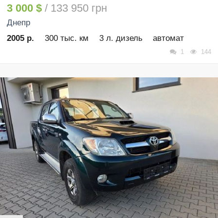
3 000 $
/ 133 950 грн
Днепр
2005 р.
300 тыс. км
3 л. дизель
автомат
1
144