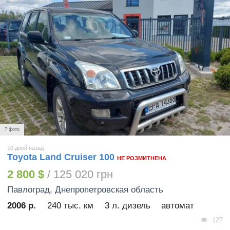
7 фото
10 дней назад
Toyota Land Cruiser 100
НЕ РОЗМИТНЕНА
2 800 $
/ 125 020 грн
Павлоград
, Днепропетровская область
2006 р.
240 тыс. км
3 л. дизель
автомат
127