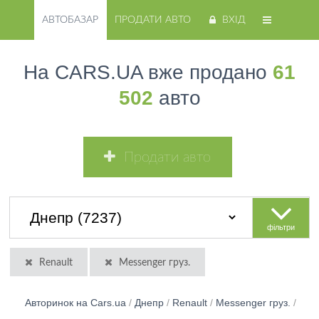
АВТОБАЗАР
ПРОДАТИ АВТО
ВХІД
На CARS.UA вже продано
61
502
авто
Продати авто
фільтри
Renault
Messenger груз.
Авторинок на Cars.ua
/
Днепр
/
Renault
/
Messenger груз.
/