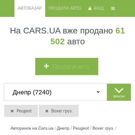
АВТОБАЗАР
ПРОДАТИ АВТО
ВХІД
На CARS.UA вже продано
61
502
авто
Продати авто
фільтри
Peugeot
Boxer груз.
Авторинок на Cars.ua
/
Днепр
/
Peugeot
/
Boxer груз.
/