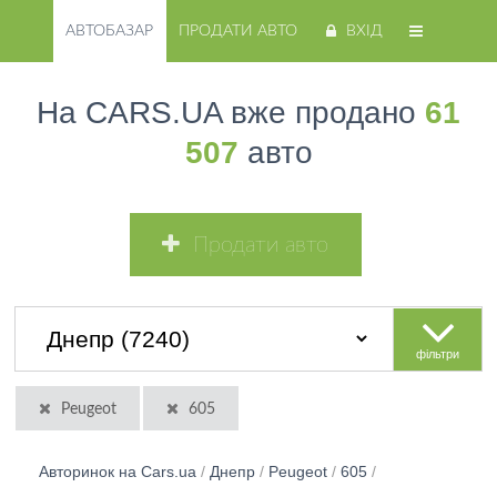
АВТОБАЗАР
ПРОДАТИ АВТО
ВХІД
На CARS.UA вже продано
61
507
авто
Продати авто
фільтри
Peugeot
605
Авторинок на Cars.ua
/
Днепр
/
Peugeot
/
605
/