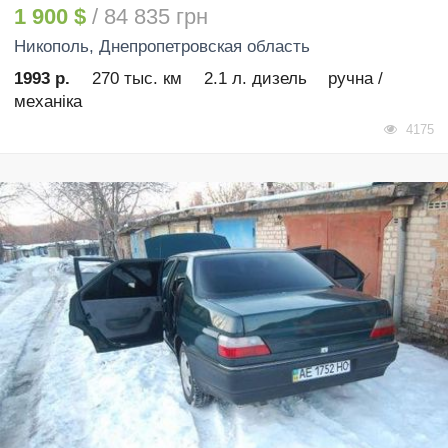
1 900 $
/ 84 835 грн
Никополь
, Днепропетровская область
1993 р.
270 тыс. км
2.1 л. дизель
ручна /
механіка
4175