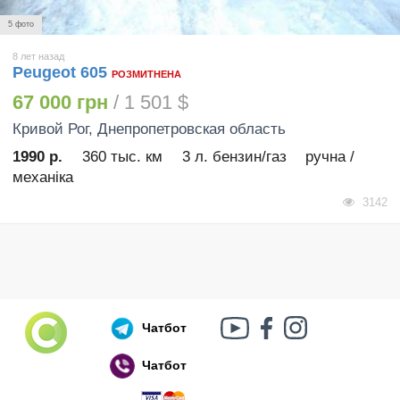
5 фото
8 лет назад
Peugeot 605
РОЗМИТНЕНА
67 000 грн
/ 1 501 $
Кривой Рог
, Днепропетровская область
1990 р.
360 тыс. км
3 л. бензин/газ
ручна /
механіка
3142
Чатбот
Чатбот
Російський воєнний корабель, іди нах..й!