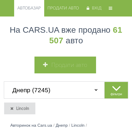
АВТОБАЗАР
ПРОДАТИ АВТО
ВХІД
На CARS.UA вже продано
61
507
авто
Продати авто
фільтри
Lincoln
Авторинок на Cars.ua
/
Днепр
/
Lincoln
/