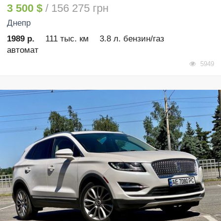
3 500 $
/ 156 275 грн
Днепр
1989 р.
111 тыс. км
3.8 л. бензин/газ
автомат
5949