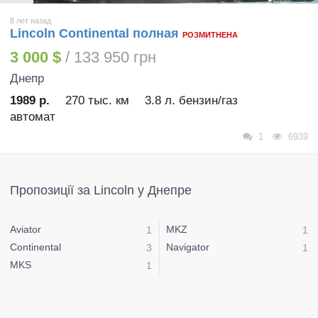
8 лет назад
Lincoln Continental полная
РОЗМИТНЕНА
3 000 $
/ 133 950 грн
Днепр
1989 р.
270 тыс. км
3.8 л. бензин/газ
автомат
1
6939
Пропозиції за Lincoln у Днепре
Aviator
MKZ
1
1
Continental
Navigator
3
1
MKS
1