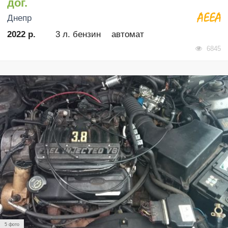
дог.
Днепр
2022 р.
3 л. бензин
автомат
6845
5 фото