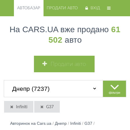
АВТОБАЗАР
ПРОДАТИ АВТО
ВХІД
На CARS.UA вже продано
61
502
авто
Продати авто
фільтри
Infiniti
G37
Авторинок на Cars.ua
/
Днепр
/
Infiniti
/
G37
/