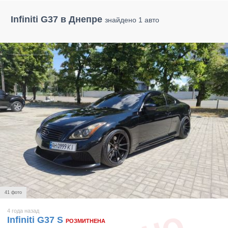
Infiniti G37 в Днепре
знайдено 1 авто
41 фото
4 года назад
Infiniti G37 S
РОЗМИТНЕНА